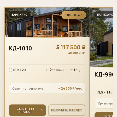
105,00
БАРНХАУС
БАРНХАУС
м²
5 117 500 ₽
КД-1010
48 500 ₽/м²
2
1
10 × 12
м
спальни
с/у
КД-990
≈ 24 600 ₽/мес
Ориентир по ипотеке
9,5 × 11
м
Ориентир по
СМОТРЕТЬ
ПОЛУЧИТЬ РАСЧЁТ
ПРОЕКТ
СМОТРЕ