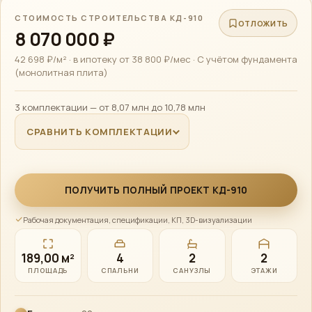
СТОИМОСТЬ СТРОИТЕЛЬСТВА КД-910
ОТЛОЖИТЬ
8 070 000 ₽
42 698 ₽/м² · в ипотеку от 38 800 ₽/мес · С учётом фундамента
(монолитная плита)
3 комплектации — от 8,07 млн до 10,78 млн
СРАВНИТЬ КОМПЛЕКТАЦИИ
ПОЛУЧИТЬ ПОЛНЫЙ ПРОЕКТ КД-910
Рабочая документация, спецификации, КП, 3D-визуализации
Алексей · Сканди
Эко
Дом
189,00 м²
4
2
2
Онлайн · консультирует по проектам, ценам и ипотеке
ПЛОЩАДЬ
СПАЛЬНИ
САНУЗЛЫ
ЭТАЖИ