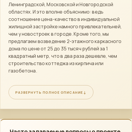
Ленинградской, Московской и Новгородской
областях. И это вполне объяснимо: ведь
соотношение цена-качество в индивидуальной
жилищной застройке намного привлекательней,
чем у новостроек в городе. Кроме того, мы
предлагаем возведение 2-этажного каркасного
дома по цене от 25 до 35 тысяч рублей за 1
квадратный метр, что в два раза дешевле, чем
строительство коттеджа из кирпича или
газобетона.
Стоимость квадратного метра каркасного дома
зависит от нескольких факторов, таких как площадь
↓
РАЗВЕРНУТЬ ПОЛНОЕ ОПИСАНИЕ
строения, архитектура, конструкция стропильной
системы, материалы для наружной и внутренней
отделки, вид отопления, схема распределения
электропроводки и многое другое. Чтобы получить
подробную смету по проекту КД-910 свяжитесь со
специалистами компании
Часто задаваемые вопросы о проекте