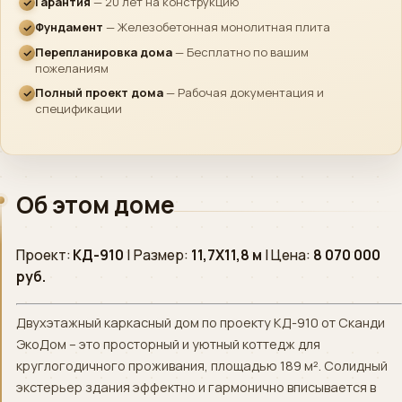
Гарантия
— 20 лет на конструкцию
Фундамент
— Железобетонная монолитная плита
Telegram
›
Быстрый ответ
Перепланировка дома
— Бесплатно по вашим
пожеланиям
Полный проект дома
— Рабочая документация и
WhatsApp
›
спецификации
Напишите нам
ВКонтакте
›
Сообщество
Об этом доме
Instagram
›
Директ
Проект:
КД-910
| Размер:
11,7Х11,8 м
| Цена:
8 070 000
MAX
руб.
›
Напишите нам
Двухэтажный каркасный дом по проекту КД-910 от Сканди
ПОЗВОНИТЬ
ЭкоДом – это просторный и уютный коттедж для
круглогодичного проживания, площадью 189 м². Солидный
+7 (812) 777-00-92
›
экстерьер здания эффектно и гармонично вписывается в
ПН–ПТ 09:00–18:00