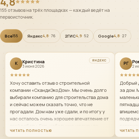
4,8
155 отзывов на трёх площадках — каждый ведёт на
первоисточник.
Все
Яндекс
2ГИС
Google
155
4,8
· 76
4,9
· 52
4,8
· 27
ЯНДЕКС
Кристина
Ро
К
РГ
3 июня 2026
2 и
Хочу оставить отзыв о строительной
Добрый 
компании «СкандиЭкоДом». Мы очень долго
за дом. 
выбирали компанию для строительства дома
маленьки
и сейчас можем сказать точно, что не
пятнадца
прогадали. Дом нам уже сдали, и по итогу у
впишемс
нас осталось очень хорошее впечатление от
подрядчи
всей работы. Есть небольшие нюансы по
говорил
поводу первой бригады строителей- мы
строяще