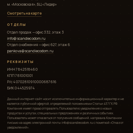
м. «Московская», БЦ «Лидер»
Смотреть на карте
ОТДЕЛЫ
Отдел продаж — офис 332, этаж 3
info@scandiecodom.ru
Отдел снабжения — офис 627, этаж 6
pankova@scandiecodom.ru
РЕКВИЗИТЫ
ИНН 7842518460
КПП 781001001
Р/с 40702810910000687616
БИК 044525974
Данный интернет-сайт носит исключительно информационный характер и не
является публичной офертой, определяемой положениями Статьи 437 ГК РФ.
Компания имеет право отправлять Пользователю уведомления о новых
продуктах и услугах, специальных предложениях и различных событиях.
Пользователь может отказаться от получения сообщений, направив Компании
письмо на адрес электронной почты info@scandiecodom.ru с пометкой «Отказ от
уведомлений».