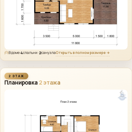
4
2
Открыть в полном размере →
В доме:
спальни ·
санузла
2 ЭТАЖ
Планировка
2 этажа