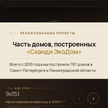
РЕАЛИЗОВАННЫЕ ПРОЕКТЫ
Часть домов, построенных
«Сканди ЭкоДом»
Всего с 2010 года мы построили 787 домов в
ПОСТРОЕННЫЙ ОБЪЕКТ
Санкт-Петербурге и Ленинградской области.
→
Смотреть готовый дом
— КД-1190
9х15.1
‹
›
Дом передан владельцу в 2023 г.
↗
◉