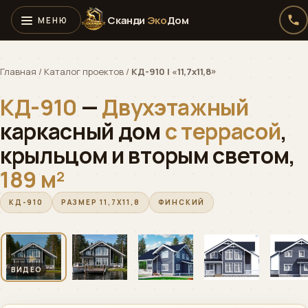
Сканди
Эко
Дом
Главная
/
Каталог проектов
/
КД-910 | «11,7х11,8»
КД-910
—
Двухэтажный
каркасный дом
с террасой
,
крыльцом и вторым светом,
189 м²
КД-910
РАЗМЕР 11,7Х11,8
ФИНСКИЙ
‹
›
ОБЛЁТ
▶
01 / 07
▶
ВИДЕО