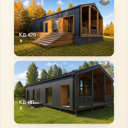
КД-670
“Лебяжье”
КД-ИП
«Пенки»