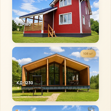
КД-180
«Аннино»
108 м²
КД-1230
«Ропша»