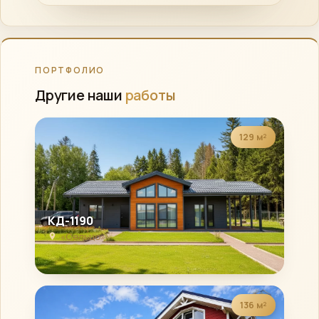
ПОРТФОЛИО
Другие наши
работы
129 м²
КД-1190
«Сельцо»
136 м²