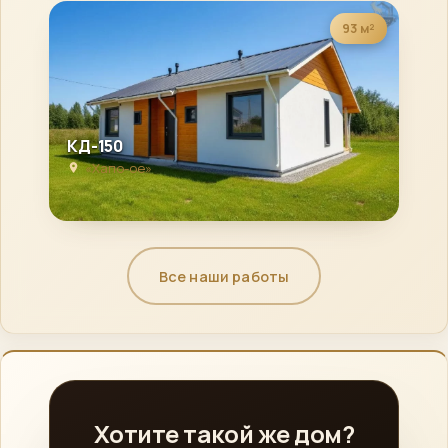
93 м²
КД-150
«Хапо-ое»
Все наши работы
Хотите такой же дом?