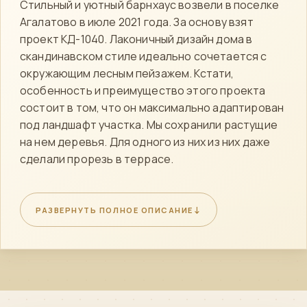
Стильный и уютный барнхаус возвели в поселке
Агалатово в июле 2021 года. За основу взят
проект КД-1040. Лаконичный дизайн дома в
скандинавском стиле идеально сочетается с
окружающим лесным пейзажем. Кстати,
особенность и преимущество этого проекта
состоит в том, что он максимально адаптирован
под ландшафт участка. Мы сохранили растущие
на нем деревья. Для одного из них из них даже
сделали прорезь в террасе.
Владельцы коттеджа проводят в нем время круглый год,
ведь здесь есть все для постоянного проживания. В
↓
РАЗВЕРНУТЬ ПОЛНОЕ ОПИСАНИЕ
доме обустроены спальни, санузел, кухня-гостиная. В
теплое время года жильцы наслаждаются отдыхом и
видом природы с террасы. А в холода они любуются
пейзажем через панорамные окна, находясь в тепле и
уюте. В любую погоду здесь приятно находиться, ведь
дом утеплен современными и экологичными
теплоизоляционными плитами. Окна стоят