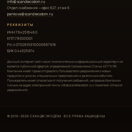
info@scandiecodom.ru
Отдел снабжения — офис 627, этаж 6
pankova@scandiecodom.ru
РЕКВИЗИТЫ
ИНН 7842518460
КПП 781001001
Р/с 40702810910000687616
БИК 044525974
Данный интернет-сайт носит исключительно информационный характер и не
является публичной офертой, определяемой положениями Статьи 437 ГК РФ.
Компания имеет право отправлять Пользователю уведомления о новых
продуктах и услугах, специальных предложениях и различных событиях.
Пользователь может отказаться от получения сообщений, направив Компании
письмо на адрес электронной почты info@scandiecodom.ru с пометкой «Отказ от
уведомлений».
© 2010–2026 СКАНДИ ЭКОДОМ · ВСЕ ПРАВА ЗАЩИЩЕНЫ