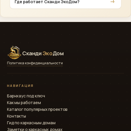
Где работает Сканди ЭкоДом?
(партнёрские банки), материнский капитал,
сельская ипотека.
Основная география — Ленинградская область и
Санкт-Петербург. Возможен выезд в соседние
регионы по договорённости.
Сканди
Эко
Дом
Политика конфиденциальности
НАВИГАЦИЯ
Барнхаус под ключ
Как мы работаем
Каталог популярных проектов
Контакты
Гид по каркасным домам
Заметки о каркасных домах