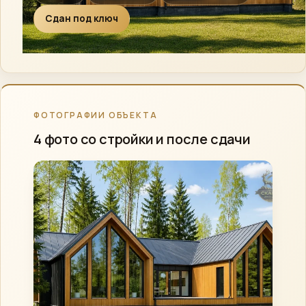
ВКонтакте
›
Сдан под ключ
Сообщество
Instagram
›
Директ
MAX
›
Напишите нам
ФОТОГРАФИИ ОБЪЕКТА
4 фото со стройки и после сдачи
ПОЗВОНИТЬ
+7 (812) 777-00-92
›
ПН–ПТ 09:00–18:00