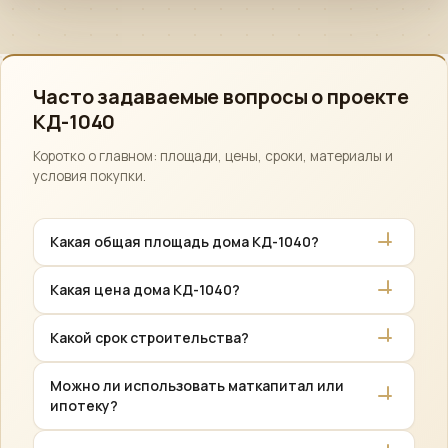
соответствующие документы.
Часто задаваемые вопросы о проекте
КД-1040
Коротко о главном: площади, цены, сроки, материалы и
условия покупки.
Какая общая площадь дома КД-1040?
Общая площадь проекта КД-1040 — 164 м².
Какая цена дома КД-1040?
Стоимость зависит от комплектации: «Закрытый
Какой срок строительства?
контур» от по запросу, «Предчистовая отделка»
до по запросу. Точную смету рассчитываем
Стандартный срок — 4–5 месяцев в зависимости
Можно ли использовать маткапитал или
индивидуально.
от комплектации и сезона.
ипотеку?
Да. Возможен расчёт за наличные, ипотека