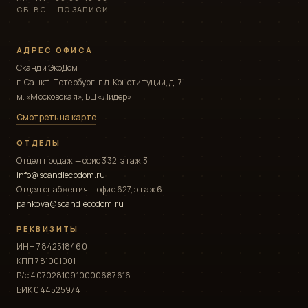
СБ, ВС — ПО ЗАПИСИ
АДРЕС ОФИСА
Сканди ЭкоДом
г. Санкт-Петербург, пл. Конституции, д. 7
м. «Московская», БЦ «Лидер»
Смотреть на карте
ОТДЕЛЫ
Отдел продаж — офис 332, этаж 3
info@scandiecodom.ru
Отдел снабжения — офис 627, этаж 6
pankova@scandiecodom.ru
РЕКВИЗИТЫ
ИНН 7842518460
КПП 781001001
Р/с 40702810910000687616
БИК 044525974