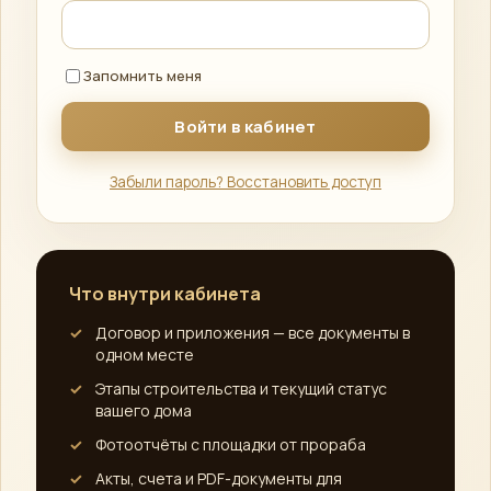
MAX
›
Напишите нам
Запомнить меня
ПОЗВОНИТЬ
+7 (812) 777-00-92
›
Забыли пароль? Восстановить доступ
ПН–ПТ 09:00–18:00
Что внутри кабинета
Договор и приложения — все документы в
одном месте
Этапы строительства и текущий статус
вашего дома
Фотоотчёты с площадки от прораба
Акты, счета и PDF-документы для