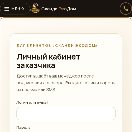
Сканди
Эко
Дом
Алексей · Сканди
Эко
Дом
Онлайн · консультирует по проектам, ценам и ипотеке
ДЛЯ КЛИЕНТОВ «СКАНДИ ЭКОДОМ»
Личный кабинет
заказчика
Telegram
›
Быстрый ответ
Доступ выдаёт ваш менеджер после
подписания договора. Введите логин и пароль
WhatsApp
›
из письма или SMS.
Напишите нам
Логин или e-mail
ВКонтакте
›
Сообщество
Instagram
›
Пароль
Директ