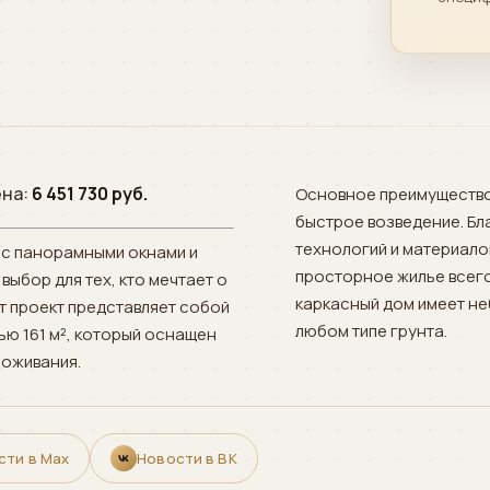
ена:
6 451 730 руб.
Основное преимущество
быстрое возведение. Б
технологий и материало
 с панорамными окнами и
просторное жилье всего
выбор для тех, кто мечтает о
каркасный дом имеет не
т проект представляет собой
любом типе грунта.
ю 161 м², который оснащен
оживания.
сти в Max
Новости в ВК