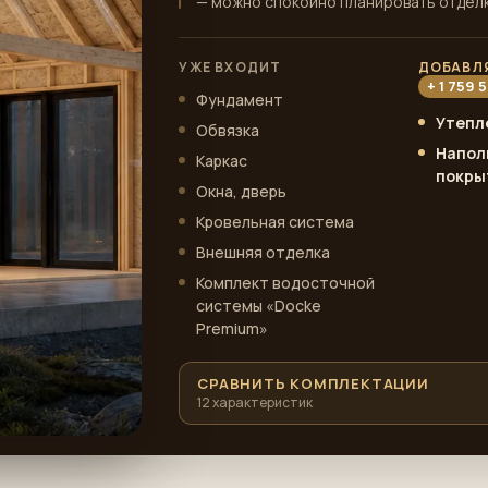
— можно спокойно планировать отделк
УЖЕ ВХОДИТ
ДОБАВЛ
+ 1 759 
Фундамент
Утепл
Обвязка
Напол
Каркас
покры
Окна, дверь
Кровельная система
Внешняя отделка
Комплект водосточной
системы «Docke
Premium»
СРАВНИТЬ КОМПЛЕКТАЦИИ
12 характеристик