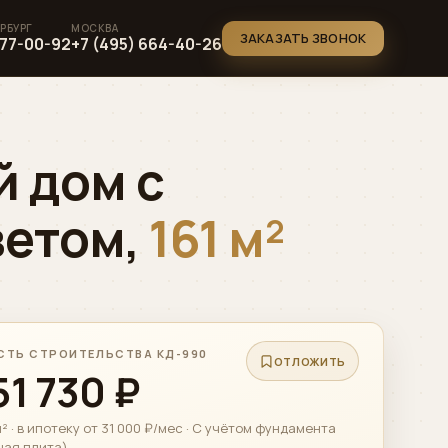
ЗАКАЗАТЬ ЗВОНОК
777-00-92
+7 (495) 664-40-26
 дом с
ветом,
161 м²
ТЬ СТРОИТЕЛЬСТВА КД-990
ОТЛОЖИТЬ
51 730 ₽
² · в ипотеку от 31 000 ₽/мес · С учётом фундамента
ная плита)