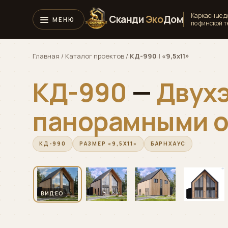
Каркасные 
Сканди
Эко
Дом
по финской 
Главная
/
Каталог проектов
/
КД-990 | «9,5х11»
КД-990
—
Двух
панорамными о
КД-990
РАЗМЕР «9,5Х11»
БАРНХАУС
‹
ОБЛЁТ
▶
▶
ВИДЕО