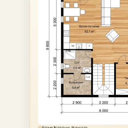
3
2
В доме:
спальни ·
санузла