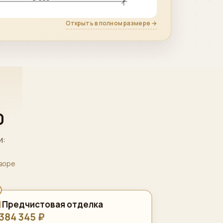
Открыть в полном размере →
0
и:
оворе
Предчистовая отделка
 384 345 ₽