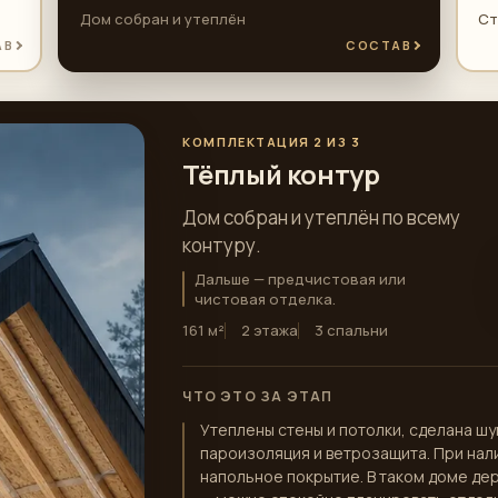
Дом собран и утеплён
Ст
АВ
СОСТАВ
КОМПЛЕКТАЦИЯ 2 ИЗ 3
Тёплый контур
Дом собран и утеплён по всему
контуру.
Дальше — предчистовая или
чистовая отделка.
161 м²
2 этажа
3 спальни
ЧТО ЭТО ЗА ЭТАП
Утеплены стены и потолки, сделана ш
пароизоляция и ветрозащита. При нали
напольное покрытие. В таком доме де