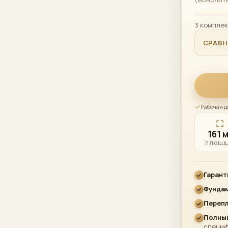
3 комплек
СРАВ
Рабочая д
161 м
ПЛОЩА
Гарант
Фунда
Переп
Полный
специ