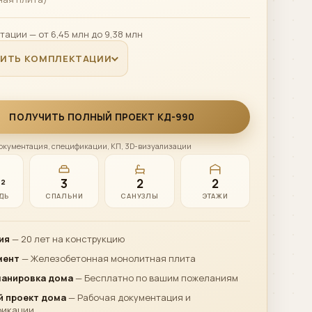
тации — от 6,45 млн до 9,38 млн
НИТЬ КОМПЛЕКТАЦИИ
ПОЛУЧИТЬ ПОЛНЫЙ ПРОЕКТ КД-990
окументация, спецификации, КП, 3D-визуализации
²
3
2
2
ДЬ
СПАЛЬНИ
САНУЗЛЫ
ЭТАЖИ
ия
— 20 лет на конструкцию
мент
— Железобетонная монолитная плита
ланировка дома
— Бесплатно по вашим пожеланиям
 проект дома
— Рабочая документация и
фикации