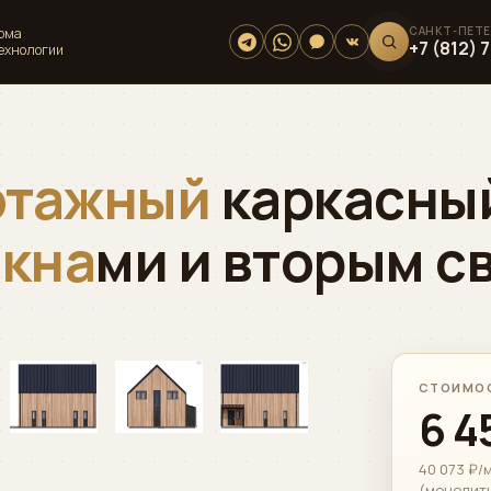
дома
+7 (812) 
технологии
этажный
каркасный
кна
ми и вторым с
›
СТОИМОС
01 / 07
6 4
40 073 ₽/м
(монолит