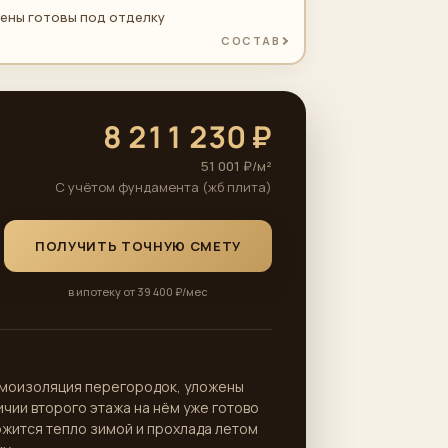
ены готовы под отделку
СОСТАВ
8 211 230 ₽
51 001 ₽/м²
С учётом фундамента (жб плита)
ПОЛУЧИТЬ ТОЧНУЮ СМЕТУ
в ипотеку от 39 400 ₽/мес
умоизоляция перегородок, уложены
чии второго этажа на нём уже готово
ржится тепло зимой и прохлада летом