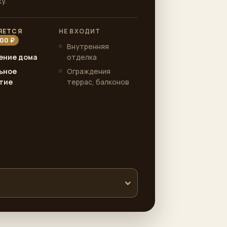
у.
ЯЕТСЯ
НЕ ВХОДИТ
500 ₽
Внутренняя
ение дома
отделка
ьное
Ограждения
тие
террас, балконов