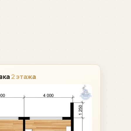
вка
2 этажа