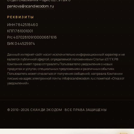
pankova@scandiecodom.ru
РЕКВИЗИТЫ
ИНН 7842518460
КПП 781001001
Р/с 40702810910000687616
БИК 044525974
Данный интернет-сайт носит исключительно информационный характер и не
является публичной офертой, определяемой положениями Статьи 437 ГК РФ.
Компания имеет право отправлять Пользователю уведомления о новых
продуктах и услугах, специальных предложениях и различных событиях.
Пользователь может отказаться от получения сообщений, направив Компании
письмо на адрес электронной почты info@scandiecodom.ru с пометкой «Отказ от
уведомлений».
© 2010–2026 СКАНДИ ЭКОДОМ · ВСЕ ПРАВА ЗАЩИЩЕНЫ