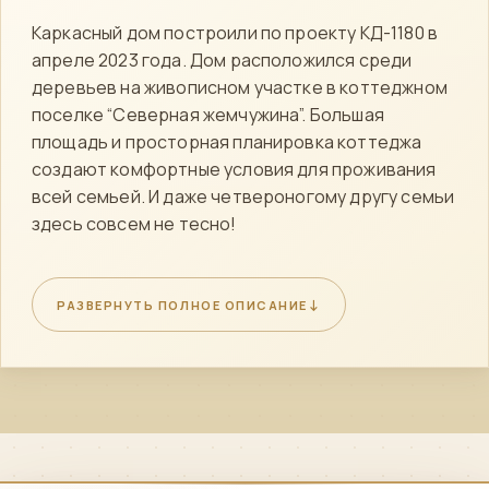
Каркасный дом построили по проекту КД-1180 в
апреле 2023 года. Дом расположился среди
деревьев на живописном участке в коттеджном
поселке “Северная жемчужина”. Большая
площадь и просторная планировка коттеджа
создают комфортные условия для проживания
всей семьей. И даже четвероногому другу семьи
здесь совсем не тесно!
Одно из главных преимуществ дома — панорамные окна,
которые пропускают много света и позволяют
↓
РАЗВЕРНУТЬ ПОЛНОЕ ОПИСАНИЕ
наслаждаться видом природы в любую погоду. В
помещении при этом всегда тепло, ведь здесь
обеспечена продуманная система теплоизоляции. В
дом подведены инженерные сети, которые также
обеспечивают комфортное проживание в загородной
резиденции.
Внешняя часть здания отделана скандинавской доской.