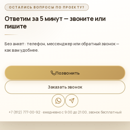
Материал удачно гармонирует со спокойным
природным ландшафтом.
ОСТАЛИСЬ ВОПРОСЫ ПО ПРОЕКТУ?
Ответим за 5 минут —
звоните или
Коттедж возвели всего за 4 месяца. Хотите также
быстро и легко построить дом своей мечты? Загляните в
пишите
каталог Сканди ЭкоДом! Здесь представлено
множество проектов на любой вкус и кошелек. Также
доступно строительство коттеджа по чертежу,
Без анкет: телефон, мессенджер или обратный звонок —
созданному специально для Вас.
как вам удобнее.
Не откладывайте исполнение мечты! Доступная ипотека
и кредитование позволят оформить сделку сейчас, а
оплатить строительные работы постепенно в
Позвонить
комфортном режиме. Возможно использование
средств материала.
Заказать звонок
+7 (812) 777-00-92 · ежедневно с 9:00 до 21:00, звонок бесплатный