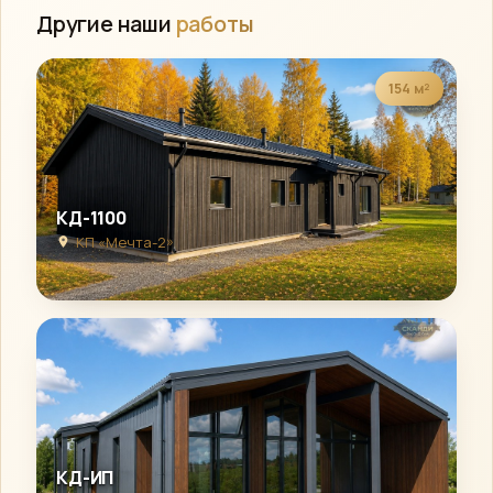
Другие наши
работы
154 м²
КД-1100
КП «Мечта-2»
КД-ИП