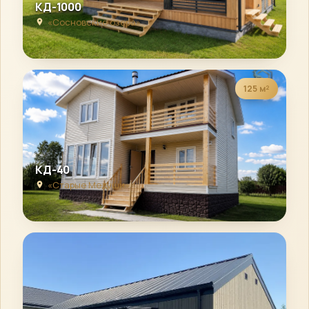
КД-1000
«Сосновские озера»
125 м²
КД-40
«Старые Медуши»