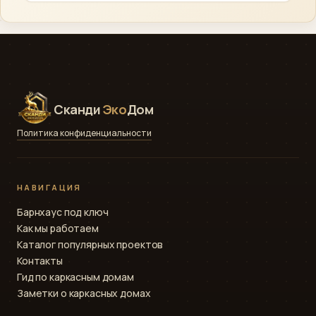
сельская ипотека.
Основная география — Ленинградская область и
Санкт-Петербург. Возможен выезд в соседние
регионы по договорённости.
Сканди
Эко
Дом
Политика конфиденциальности
НАВИГАЦИЯ
Барнхаус под ключ
Как мы работаем
Каталог популярных проектов
Контакты
Гид по каркасным домам
Заметки о каркасных домах