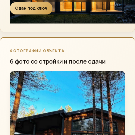
ВКонтакте
Сдан под ключ
›
Сообщество
Instagram
›
Директ
MAX
›
ФОТОГРАФИИ ОБЪЕКТА
Напишите нам
6 фото со стройки и после сдачи
ПОЗВОНИТЬ
+7 (812) 777-00-92
›
ПН–ПТ 09:00–18:00