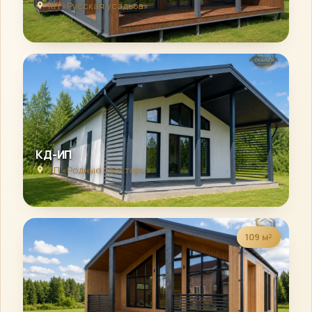
КП «Русская усадьба»
КД-ИП
КП «Родные просторы»
109 м²