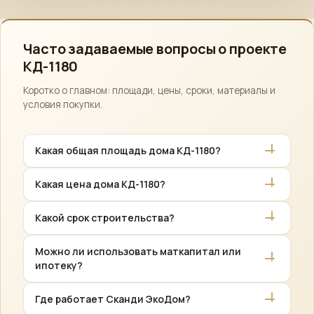
Часто задаваемые вопросы о проекте
КД-1180
Коротко о главном: площади, цены, сроки, материалы и
условия покупки.
Какая общая площадь дома КД-1180?
Общая площадь проекта КД-1180 — 199 м².
Какая цена дома КД-1180?
Стоимость зависит от комплектации: «Закрытый
Какой срок строительства?
контур» от по запросу, «Предчистовая отделка»
до по запросу. Точную смету рассчитываем
Стандартный срок — 4–5 месяцев в зависимости
Можно ли использовать маткапитал или
индивидуально.
от комплектации и сезона.
ипотеку?
Да. Возможен расчёт за наличные, ипотека
Где работает Сканди ЭкоДом?
(партнёрские банки), материнский капитал,