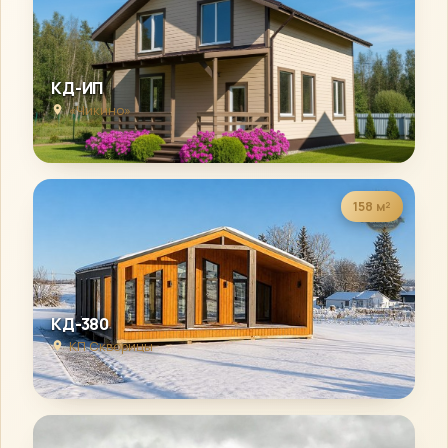
КД-ИП
«Чикино»
158 м²
КД-380
КП Скворицы