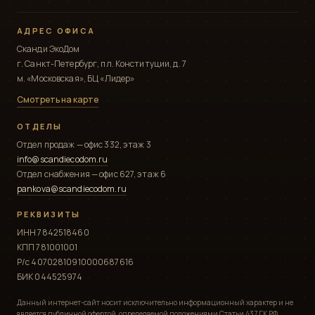
АДРЕС ОФИСА
Сканди ЭкоДом
г. Санкт-Петербург, пл. Конституции, д. 7
м. «Московская», БЦ «Лидер»
Смотреть на карте
ОТДЕЛЫ
Отдел продаж — офис 332, этаж 3
info@scandiecodom.ru
Отдел снабжения — офис 627, этаж 6
pankova@scandiecodom.ru
РЕКВИЗИТЫ
ИНН 7842518460
КПП 781001001
Р/с 40702810910000687616
БИК 044525974
Данный интернет-сайт носит исключительно информационный характер и не
является публичной офертой, определяемой положениями Статьи 437 ГК РФ.