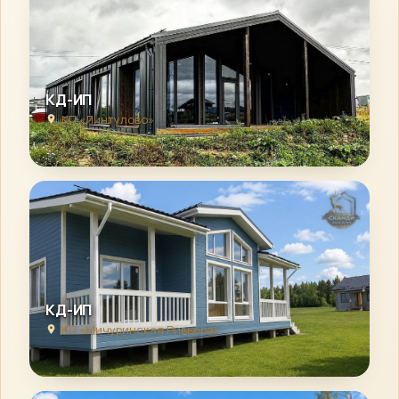
КД-ИП
КП «Линтулово»
КД-ИП
КП «Мичуринская Ривьера»