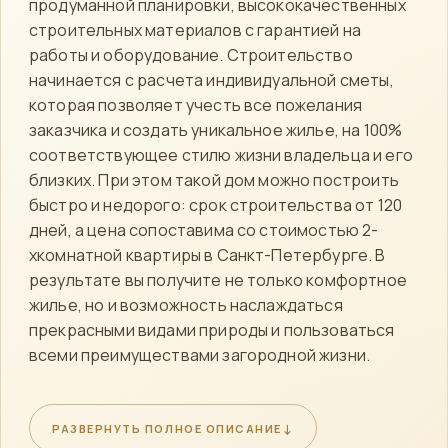
продуманной планировки, высококачественных
строительных материалов с гарантией на
работы и оборудование. Строительство
начинается с расчета индивидуальной сметы,
которая позволяет учесть все пожелания
заказчика и создать уникальное жилье, на 100%
соответствующее стилю жизни владельца и его
близких. При этом такой дом можно построить
быстро и недорого: срок строительства от 120
дней, а цена сопоставима со стоимостью 2-
хкомнатной квартиры в Санкт-Петербурге. В
результате вы получите не только комфортное
жилье, но и возможность наслаждаться
прекрасными видами природы и пользоваться
всеми преимуществами загородной жизни.
Для получения подробной информации о проекте и
возможности заказа его постройки на вашем участке,
↓
РАЗВЕРНУТЬ ПОЛНОЕ ОПИСАНИЕ
свяжитесь с менеджером компании по указанным