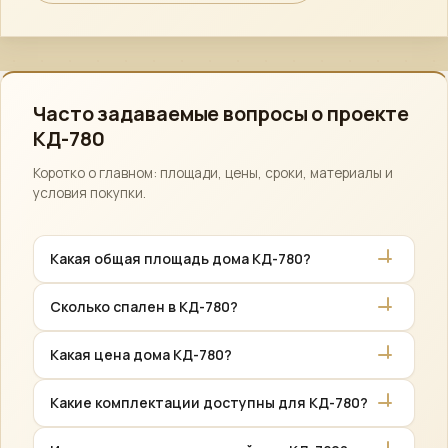
контактным данным или через форму обратной связи.
Часто задаваемые вопросы о проекте
КД-780
Коротко о главном: площади, цены, сроки, материалы и
условия покупки.
Какая общая площадь дома КД-780?
Общая площадь проекта КД-780 — 143,00 м².
Сколько спален в КД-780?
В проекте КД-780: 3 спальни, 2 этажа. Точный
Какая цена дома КД-780?
состав помещений — на планировке.
Стоимость зависит от комплектации: «Закрытый
Какие комплектации доступны для КД-780?
контур» от 8 400 000 ₽, «Предчистовая отделка»
до 10 150 000 ₽. Точную смету рассчитываем
3 комплектации: «Закрытый контур» — Дом