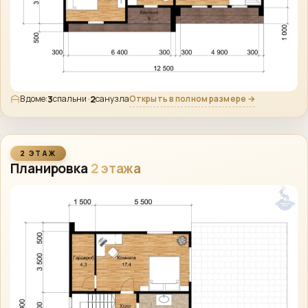
3
2
Открыть в полном размере →
В доме:
спальни ·
санузла
2 ЭТАЖ
Планировка
2 этажа