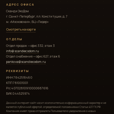
АДРЕС ОФИСА
Сканди ЭкоДом
г. Санкт-Петербург, пл. Конституции, д. 7
м. «Московская», БЦ «Лидер»
Смотреть на карте
ОТДЕЛЫ
Отдел продаж — офис 332, этаж 3
info@scandiecodom.ru
Отдел снабжения — офис 627, этаж 6
pankova@scandiecodom.ru
РЕКВИЗИТЫ
ИНН 7842518460
КПП 781001001
Р/с 40702810910000687616
БИК 044525974
Данный интернет-сайт носит исключительно информационный характер и не
является публичной офертой, определяемой положениями Статьи 437 ГК РФ.
Компания имеет право отправлять Пользователю уведомления о новых