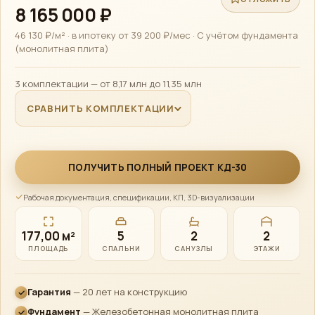
8 165 000 ₽
46 130 ₽/м² · в ипотеку от 39 200 ₽/мес · С учётом фундамента
(монолитная плита)
3 комплектации — от 8,17 млн до 11,35 млн
СРАВНИТЬ КОМПЛЕКТАЦИИ
ПОЛУЧИТЬ ПОЛНЫЙ ПРОЕКТ КД-30
Рабочая документация, спецификации, КП, 3D-визуализации
177,00 м²
5
2
2
ПЛОЩАДЬ
СПАЛЬНИ
САНУЗЛЫ
ЭТАЖИ
Алексей · Сканди
Эко
Дом
Онлайн · консультирует по проектам, ценам и ипотеке
Гарантия
— 20 лет на конструкцию
Фундамент
— Железобетонная монолитная плита