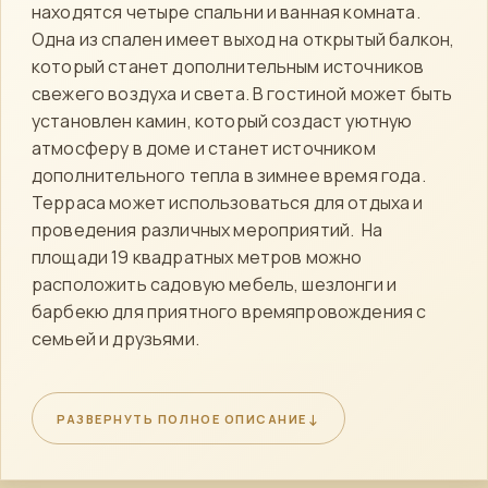
находятся четыре спальни и ванная комната.
Одна из спален имеет выход на открытый балкон,
который станет дополнительным источников
свежего воздуха и света. В гостиной может быть
установлен камин, который создаст уютную
атмосферу в доме и станет источником
дополнительного тепла в зимнее время года.
Терраса может использоваться для отдыха и
проведения различных мероприятий. На
площади 19 квадратных метров можно
расположить садовую мебель, шезлонги и
барбекю для приятного времяпровождения с
семьей и друзьями.
Проект КД-30 предусматривает возможность
индивидуальной перепланировки и адаптации под нужды
↓
РАЗВЕРНУТЬ ПОЛНОЕ ОПИСАНИЕ
и пожелания будущего владельца и его семьи. Вы
можете изменить количество комнат, расположение и
размеры окон и дверей, выбрать материалы отделки по