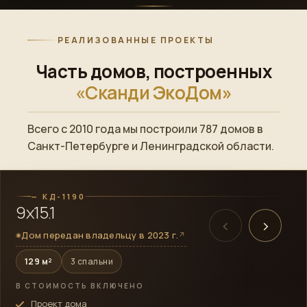
РЕАЛИЗОВАННЫЕ ПРОЕКТЫ
Часть домов, построенных
«Сканди ЭкоДом»
Всего с 2010 года мы построили 787 домов в
ПОСТРОЕННЫЙ ОБЪЕКТ
Санкт-Петербурге и Ленинградской области.
→
Смотреть готовый дом
— КД-1190
9х15.1
‹
›
Дом передан владельцу в 2023 г.
↗
◉
129 м²
3 спальни
В СТОИМОСТЬ ВКЛЮЧЕНО
Проект дома