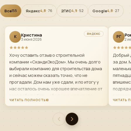
Все
Яндекс
2ГИС
Google
155
4,8
· 76
4,9
· 52
4,8
· 27
ЯНДЕКС
Кристина
Ро
К
РГ
3 июня 2026
2 и
Хочу оставить отзыв о строительной
Добрый 
компании «СкандиЭкоДом». Мы очень долго
за дом. 
выбирали компанию для строительства дома
маленьки
и сейчас можем сказать точно, что не
пятнадца
прогадали. Дом нам уже сдали, и по итогу у
впишемс
нас осталось очень хорошее впечатление от
подрядчи
всей работы. Есть небольшие нюансы по
говорил
поводу первой бригады строителей- мы
строяще
попросили ее заменить и нам это сделали
менедже
,так как нас не устраивало качество и
передел
скорость работы и менно той бригады. Чисто
теплый к
по-человечески — это очень достойные люди.
приняли 