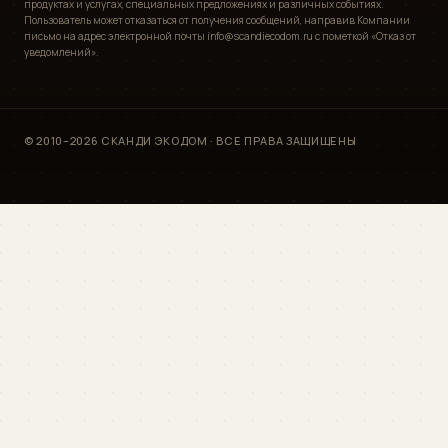
продуктах и услугах, специальных предложениях и различных событиях.
Пользователь может отказаться от получения сообщений, направив Компании
письмо на адрес электронной почты info@scandiecodom.ru с пометкой «Отказ от
уведомлений».
© 2010–2026 СКАНДИ ЭКОДОМ · ВСЕ ПРАВА ЗАЩИЩЕНЫ