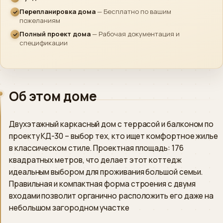
Перепланировка дома
— Бесплатно по вашим
пожеланиям
Telegram
›
Быстрый ответ
Полный проект дома
— Рабочая документация и
спецификации
WhatsApp
›
Напишите нам
ВКонтакте
›
Об этом доме
Сообщество
Instagram
Двухэтажный каркасный дом с террасой и балконом по
›
Директ
проекту КД-30 – выбор тех, кто ищет комфортное жилье
в классическом стиле. Проектная площадь: 176
MAX
›
квадратных метров, что делает этот коттедж
Напишите нам
идеальным выбором для проживания большой семьи.
Правильная и компактная форма строения с двумя
ПОЗВОНИТЬ
входами позволит органично расположить его даже на
небольшом загородном участке
+7 (812) 777-00-92
›
ПН–ПТ 09:00–18:00