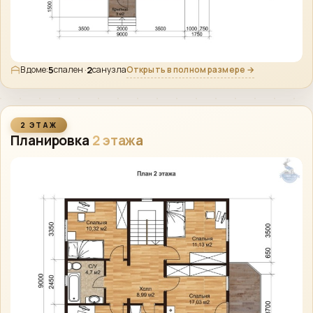
5
2
Открыть в полном размере →
В доме:
спален ·
санузла
2 ЭТАЖ
Планировка
2 этажа