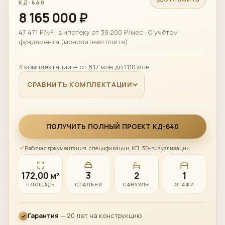
Быстрый ответ
КД-640
8 165 000 ₽
WhatsApp
›
47 471 ₽/м² · в ипотеку от 39 200 ₽/мес · С учётом
Напишите нам
фундамента (монолитная плита)
ВКонтакте
›
3 комплектации — от 8,17 млн до 11,10 млн
Сообщество
СРАВНИТЬ КОМПЛЕКТАЦИИ
Instagram
›
Директ
ПОЛУЧИТЬ ПОЛНЫЙ ПРОЕКТ КД-640
MAX
›
Напишите нам
Рабочая документация, спецификации, КП, 3D-визуализации
ПОЗВОНИТЬ
172,00 м²
3
2
1
+7 (812) 777-00-92
›
ПЛОЩАДЬ
СПАЛЬНИ
САНУЗЛЫ
ЭТАЖИ
ПН–ПТ 09:00–18:00
Гарантия
— 20 лет на конструкцию