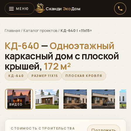
Сканди
Эко
Дом
Главная
/
Каталог проектов
/
КД-640 | «11х15»
КД-640
—
Одноэтажный
каркасный дом с плоской
крышей,
172 м²
КД-640
РАЗМЕР 11Х15
ПЛОСКАЯ КРОВЛЯ
‹
›
Алексей · Сканди
Эко
Дом
Онлайн · консультирует по проектам, ценам и ипотеке
ОБЛЁТ
▶
01 / 13
▶
ВИДЕО
Telegram
›
СТОИМОСТЬ СТРОИТЕЛЬСТВА
ОТЛОЖИТЬ