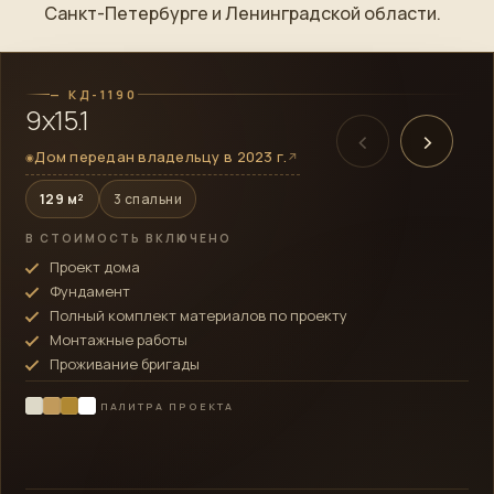
ПОСТРОЕННЫЙ ОБЪЕКТ
Санкт-Петербурге и Ленинградской области.
→
Смотреть готовый дом
— КД-1190
9х15.1
‹
›
Дом передан владельцу в 2023 г.
↗
◉
129 м²
3 спальни
В СТОИМОСТЬ ВКЛЮЧЕНО
Проект дома
Фундамент
Полный комплект материалов по проекту
Монтажные работы
Проживание бригады
ПАЛИТРА ПРОЕКТА