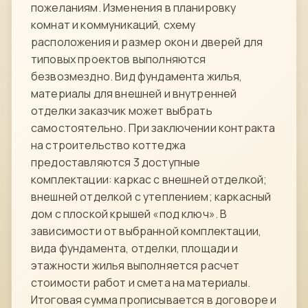
пожеланиям. Изменения в планировку
комнат и коммуникаций, схему
расположения и размер окон и дверей для
типовых проектов выполняются
безвозмездно. Вид фундамента жилья,
материалы для внешней и внутренней
отделки заказчик может выбрать
самостоятельно. При заключении контракта
на строительство коттеджа
предоставляются 3 доступные
комплектации: каркас с внешней отделкой;
внешней отделкой с утеплением; каркасный
дом с плоской крышей «под ключ». В
зависимости от выбранной комплектации,
вида фундамента, отделки, площади и
этажности жилья выполняется расчет
стоимости работ и смета на материалы.
Итоговая сумма прописывается в договоре и