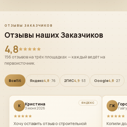
ОТЗЫВЫ ЗАКАЗЧИКОВ
Отзывы наших Заказчиков
4,8
156 отзывов на трёх площадках — каждый ведёт на
первоисточник.
Все
Яндекс
2ГИС
Google
156
4,8
· 76
4,9
· 53
4,8
· 27
ЯНДЕКС
Кристина
Гор
К
ГЖ
3 июня 2026
7 авг
Хочу оставить отзыв о строительной
Копили дол