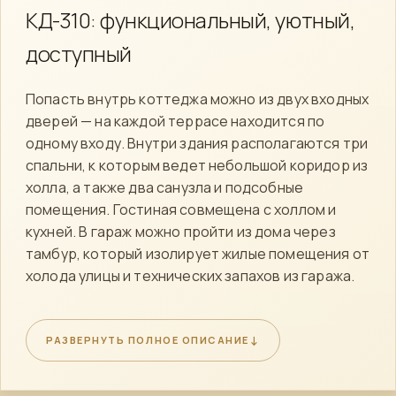
КД-310: функциональный, уютный,
доступный
Попасть внутрь коттеджа можно из двух входных
дверей — на каждой террасе находится по
одному входу. Внутри здания располагаются три
спальни, к которым ведет небольшой коридор из
холла, а также два санузла и подсобные
помещения. Гостиная совмещена с холлом и
кухней. В гараж можно пройти из дома через
тамбур, который изолирует жилые помещения от
холода улицы и технических запахов из гаража.
Стоимость строительства
↓
РАЗВЕРНУТЬ ПОЛНОЕ ОПИСАНИЕ
Вы можете заказать полную смету данного проекта,
определившись с комплектацией. Каждая из них
предусматривает конструирование каркаса,