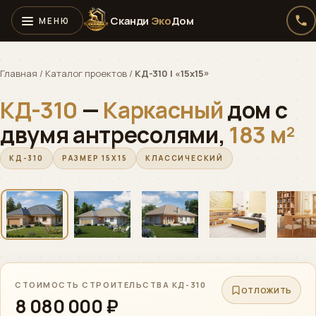
Сканди
Эко
Дом
Главная
/
Каталог проектов
/
КД-310 | «15х15»
КД-310
—
Каркасный
дом с
двумя антресолями,
183 м²
КД-310
РАЗМЕР 15Х15
КЛАССИЧЕСКИЙ
‹
›
01 / 05
СТОИМОСТЬ СТРОИТЕЛЬСТВА КД-310
ОТЛОЖИТЬ
8 080 000 ₽