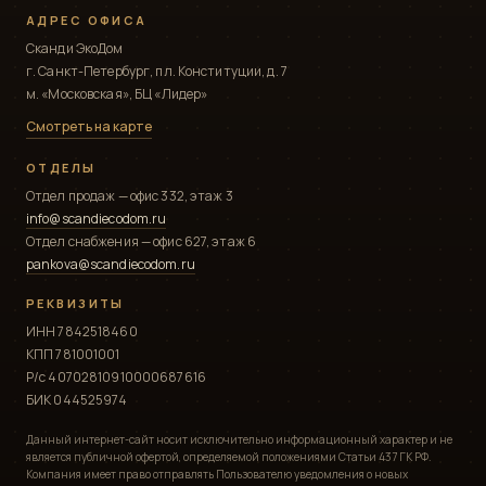
АДРЕС ОФИСА
Сканди ЭкоДом
г. Санкт-Петербург, пл. Конституции, д. 7
м. «Московская», БЦ «Лидер»
Смотреть на карте
ОТДЕЛЫ
Отдел продаж — офис 332, этаж 3
info@scandiecodom.ru
Отдел снабжения — офис 627, этаж 6
pankova@scandiecodom.ru
РЕКВИЗИТЫ
ИНН 7842518460
КПП 781001001
Р/с 40702810910000687616
БИК 044525974
Данный интернет-сайт носит исключительно информационный характер и не
является публичной офертой, определяемой положениями Статьи 437 ГК РФ.
Компания имеет право отправлять Пользователю уведомления о новых