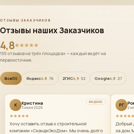
ОТЗЫВЫ ЗАКАЗЧИКОВ
Отзывы наших Заказчиков
4,8
155 отзывов на трёх площадках — каждый ведёт на
первоисточник.
Все
Яндекс
2ГИС
Google
155
4,8
· 76
4,9
· 52
4,8
· 27
ЯНДЕКС
Кристина
Ро
К
РГ
3 июня 2026
2 и
Хочу оставить отзыв о строительной
Добрый 
компании «СкандиЭкоДом». Мы очень долго
за дом. 