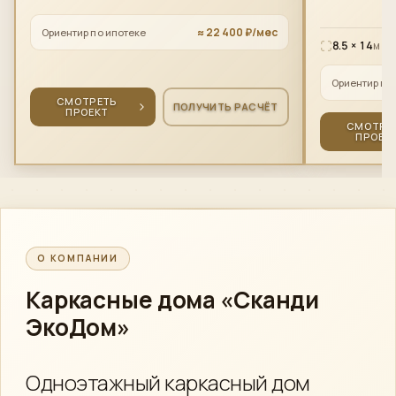
≈ 22 400 ₽/мес
Ориентир по ипотеке
8.5 × 14
м
Ориентир по
СМОТРЕТЬ
ПОЛУЧИТЬ РАСЧЁТ
ПРОЕКТ
СМОТРЕ
ПРОЕК
О КОМПАНИИ
Каркасные дома
«Сканди
ЭкоДом»
Одноэтажный каркасный дом