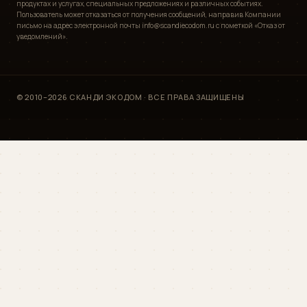
продуктах и услугах, специальных предложениях и различных событиях.
Пользователь может отказаться от получения сообщений, направив Компании
письмо на адрес электронной почты info@scandiecodom.ru с пометкой «Отказ от
уведомлений».
© 2010–2026 СКАНДИ ЭКОДОМ · ВСЕ ПРАВА ЗАЩИЩЕНЫ