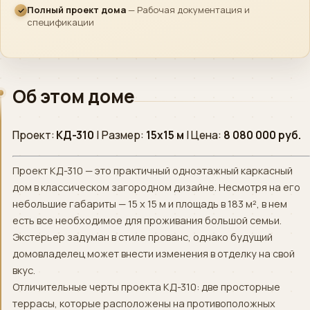
›
Быстрый ответ
Полный проект дома
— Рабочая документация и
спецификации
WhatsApp
›
Напишите нам
ВКонтакте
Об этом доме
›
Сообщество
Проект:
КД-310
| Размер:
15х15 м
| Цена:
8 080 000 руб.
Instagram
›
Директ
Проект КД-310 — это практичный одноэтажный каркасный
MAX
›
дом в классическом загородном дизайне. Несмотря на его
Напишите нам
небольшие габариты — 15 х 15 м и площадь в 183 м², в нем
есть все необходимое для проживания большой семьи.
ПОЗВОНИТЬ
Экстерьер задуман в стиле прованс, однако будущий
домовладелец может внести изменения в отделку на свой
+7 (812) 777-00-92
›
ПН–ПТ 09:00–18:00
вкус.
Отличительные черты проекта КД-310: две просторные
террасы, которые расположены на противоположных