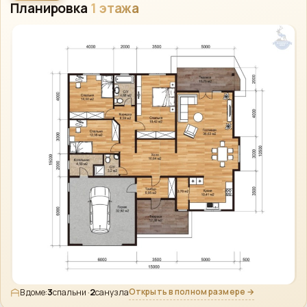
Планировка
1 этажа
3
2
Открыть в полном размере →
В доме:
спальни ·
санузла