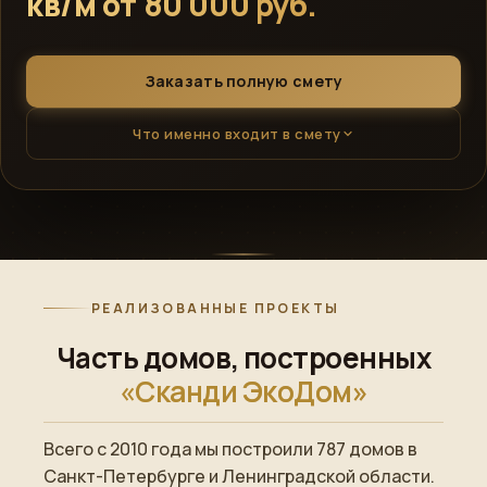
кв/м от 80 000 руб.
Заказать полную смету
Что именно входит в смету
РЕАЛИЗОВАННЫЕ ПРОЕКТЫ
Часть домов, построенных
«Сканди ЭкоДом»
Всего с 2010 года мы построили 787 домов в
ПОСТРОЕННЫЙ ОБЪЕКТ
Санкт-Петербурге и Ленинградской области.
→
Смотреть готовый дом