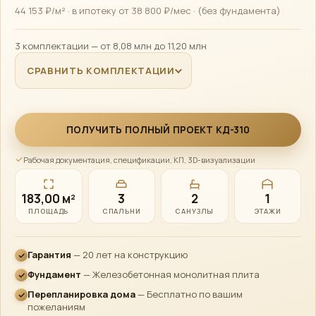
44 153 ₽/м² · в ипотеку от 38 800 ₽/мес · (без фундамента)
3 комплектации — от 8,08 млн до 11,20 млн
СРАВНИТЬ КОМПЛЕКТАЦИИ
ПОЛУЧИТЬ ПОЛНЫЙ ПРОЕКТ КД-310
Рабочая документация, спецификации, КП, 3D-визуализации
183,00 м²
3
2
1
ПЛОЩАДЬ
СПАЛЬНИ
САНУЗЛЫ
ЭТАЖИ
Алексей · Сканди
Эко
Дом
Онлайн · консультирует по проектам, ценам и ипотеке
Гарантия
— 20 лет на конструкцию
Фундамент
— Железобетонная монолитная плита
Перепланировка дома
— Бесплатно по вашим
пожеланиям
Telegram