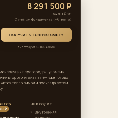
8 291 500 ₽
54 911 ₽/м²
С учётом фундамента (жб плита)
ПОЛУЧИТЬ ТОЧНУЮ СМЕТУ
в ипотеку от 39 800 ₽/мес
умоизоляция перегородок, уложены
чии второго этажа на нём уже готово
ржится тепло зимой и прохлада летом
у.
ЯЕТСЯ
НЕ ВХОДИТ
500 ₽
Внутренняя
ение дома
отделка