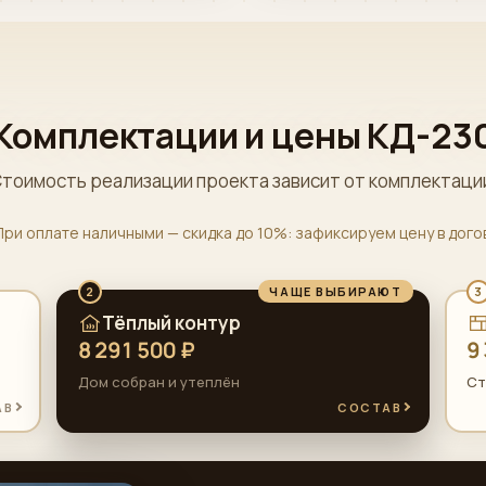
Комплектации и цены КД-23
тоимость реализации проекта зависит от комплектаци
При оплате наличными — скидка до 10%: зафиксируем цену в дог
ЧАЩЕ ВЫБИРАЮТ
2
3
Тёплый контур
8 291 500 ₽
9
Дом собран и утеплён
Ст
АВ
СОСТАВ