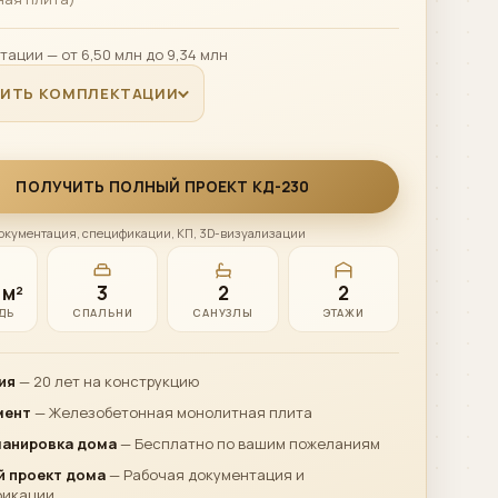
тации — от 6,50 млн до 9,34 млн
НИТЬ КОМПЛЕКТАЦИИ
ПОЛУЧИТЬ ПОЛНЫЙ ПРОЕКТ КД-230
окументация, спецификации, КП, 3D-визуализации
 м²
3
2
2
ДЬ
СПАЛЬНИ
САНУЗЛЫ
ЭТАЖИ
ия
— 20 лет на конструкцию
мент
— Железобетонная монолитная плита
ланировка дома
— Бесплатно по вашим пожеланиям
 проект дома
— Рабочая документация и
фикации