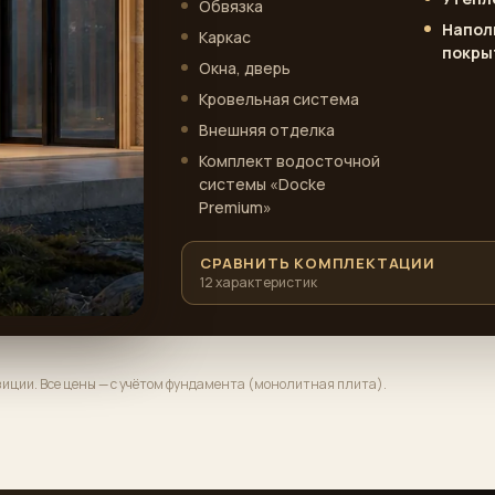
Обвязка
Напол
Каркас
покры
Окна, дверь
Кровельная система
Внешняя отделка
Комплект водосточной
системы «Docke
Premium»
СРАВНИТЬ КОМПЛЕКТАЦИИ
12 характеристик
озиции. Все цены — с учётом фундамента (монолитная плита).