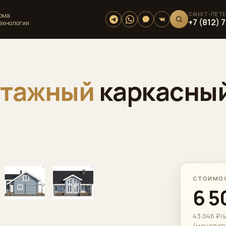
дома
+7 (812) 
технологии
этажный
каркасный
›
СТОИМОС
01 / 06
6 5
43 046 ₽/м
(монолит