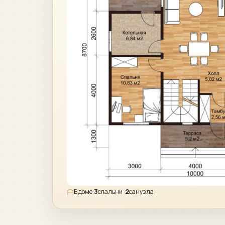
3
2
В доме:
спальни ·
санузла