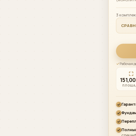
3 комплек
СРАВ
Рабочая д
151,00
ПЛОЩА
Гарант
Фунда
Переп
Полный
специ