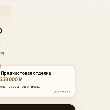
0
и:
оворе
Предчистовая отделка
 338 000 ₽
ены готовы под отделку
СОСТАВ