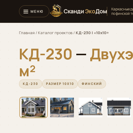
Каркасные 
Сканди
Эко
Дом
по финской 
Главная
/
Каталог проектов
/
КД-230 | «10х10»
КД-230
—
Двух
м²
КД-230
РАЗМЕР 10Х10
ФИНСКИЙ
‹