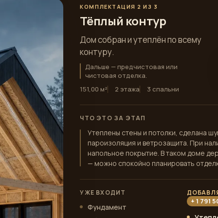
КОМПЛЕКТАЦИЯ 2 ИЗ 3
Тёплый контур
Дом собран и утеплён по всему
контуру.
Дальше — предчистовая или
чистовая отделка.
151,00 м²
2 этажа
3 спальни
ЧТО ЭТО ЗА ЭТАП
Утеплены стены и потолки, сделана ш
пароизоляция и ветрозащита. При нали
напольное покрытие. В таком доме де
— можно спокойно планировать отделк
УЖЕ ВХОДИТ
ДОБАВЛ
+ 1 791 
Фундамент
Утепл