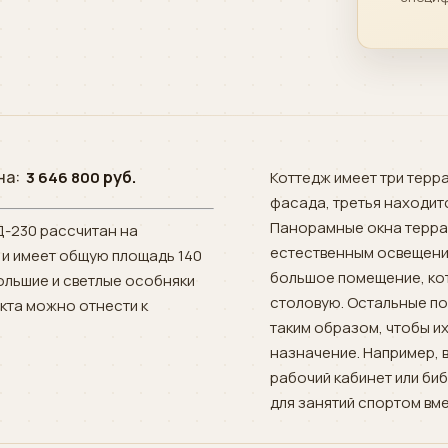
на:
руб.
3 646 800
Коттедж имеет три терра
фасада, третья находит
Панорамные окна терра
Д-230 рассчитан на
естественным освещение
 и имеет общую площадь 140
большое помещение, ко
большие и светлые особняки
столовую. Остальные п
кта можно отнести к
таким образом, чтобы и
назначение. Например, 
рабочий кабинет или би
для занятий спортом вм