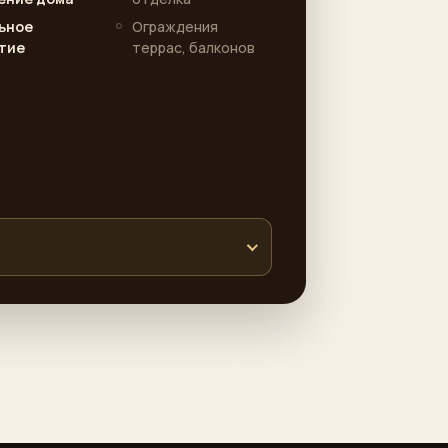
ьное
Ограждения
тие
террас, балконов