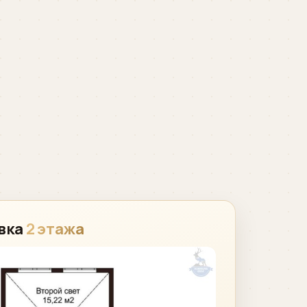
вка
2 этажа