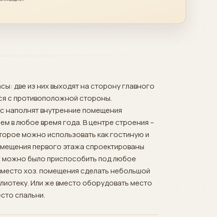
сы: две из них выходят на сторону главного
ся с противоположной стороны.
с наполнят внутренние помещения
м в любое время года. В центре строения –
торое можно использовать как гостиную и
омещения первого этажа спроектированы
х можно было приспособить под любое
вместо хоз. помещения сделать небольшой
блиотеку. Или же вместо оборудовать место
есто спальни.