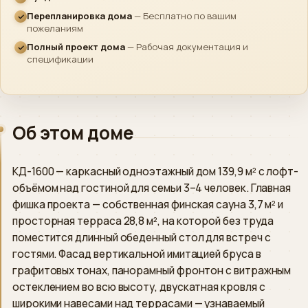
›
Быстрый ответ
Перепланировка дома
— Бесплатно по вашим
пожеланиям
WhatsApp
Полный проект дома
— Рабочая документация и
›
Напишите нам
спецификации
ВКонтакте
›
Сообщество
Об этом доме
Instagram
›
Директ
КД-1600 — каркасный одноэтажный дом 139,9 м² с лофт-
MAX
›
объёмом над гостиной для семьи 3–4 человек. Главная
Напишите нам
фишка проекта — собственная финская сауна 3,7 м² и
просторная терраса 28,8 м², на которой без труда
ПОЗВОНИТЬ
поместится длинный обеденный стол для встреч с
гостями. Фасад вертикальной имитацией бруса в
+7 (812) 777-00-92
›
ПН–ПТ 09:00–18:00
графитовых тонах, панорамный фронтон с витражным
остеклением во всю высоту, двускатная кровля с
широкими навесами над террасами — узнаваемый