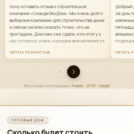
Хочу оставить отзыв о строительной
Добрый 
компании «СкандиЭкоДом». Мы очень долго
за дом. 
выбирали компанию для строительства дома
маленьки
и сейчас можем сказать точно, что не
пятнадца
прогадали. Дом нам уже сдали, и по итогу у
впишемс
нас осталось очень хорошее впечатление от
подрядчи
всей работы. Есть небольшие нюансы по
говорил
поводу первой бригады строителей- мы
строяще
попросили ее заменить и нам это сделали
менедже
,так как нас не устраивало качество и
передел
скорость работы и менно той бригады. Чисто
теплый к
по-человечески — это очень достойные люди.
приняли 
Все отзывы на площадках:
Яндекс
·
2ГИС
·
Google
Офис решает вопросы быстро. В спорных или
хорошо. 
непонятных ситуациях нам всегда шли
навстречу. Где-то помогали найти более
выгодное решение, где-то реально
экономили наши деньги, но не за счет
ГОТОВЫЙ ДОМ
качества и не по принципу удешевить. Но и мы
Сколько будет стоить
не сидели сложа руки, очень активно