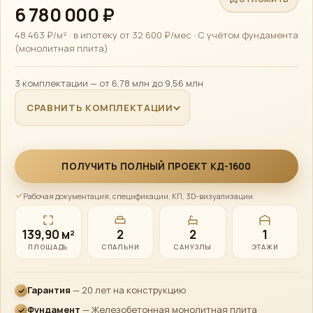
6 780 000 ₽
48 463 ₽/м² · в ипотеку от 32 600 ₽/мес · С учётом фундамента
(монолитная плита)
3 комплектации — от 6,78 млн до 9,56 млн
СРАВНИТЬ КОМПЛЕКТАЦИИ
ПОЛУЧИТЬ ПОЛНЫЙ ПРОЕКТ КД-1600
Рабочая документация, спецификации, КП, 3D-визуализации
Алексей · Сканди
Эко
Дом
Онлайн · консультирует по проектам, ценам и ипотеке
139,90 м²
2
2
1
ПЛОЩАДЬ
СПАЛЬНИ
САНУЗЛЫ
ЭТАЖИ
Гарантия
— 20 лет на конструкцию
Telegram
Фундамент
— Железобетонная монолитная плита