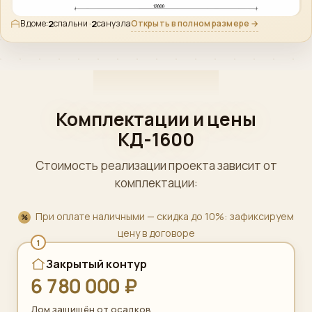
2
2
Открыть в полном размере →
В доме:
спальни ·
санузла
Комплектации и цены
КД-1600
Стоимость реализации проекта зависит от
комплектации:
При оплате наличными — скидка до 10%: зафиксируем
цену в договоре
1
Закрытый контур
6 780 000 ₽
Дом защищён от осадков