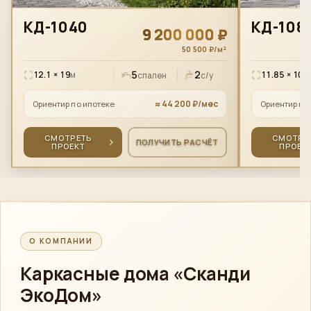
КД-1040
КД-108
9 200 000 ₽
50 500 ₽/м²
5
2
12.1 × 19
11.85 × 10
м
м
спален
с/у
≈ 44 200 ₽/мес
Ориентир по ипотеке
Ориентир по
СМОТРЕТЬ
СМОТРЕ
ПОЛУЧИТЬ РАСЧЁТ
ПРОЕКТ
ПРОЕК
О КОМПАНИИ
Каркасные дома
«Сканди
ЭкоДом»