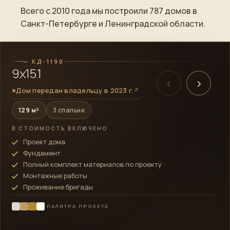
Всего с 2010 года мы построили 787 домов в
ПОСТРОЕННЫЙ ОБЪЕКТ
Санкт-Петербурге и Ленинградской области.
→
Смотреть готовый дом
— КД-1190
9х15.1
‹
›
Дом передан владельцу в 2023 г.
↗
◉
129 м²
3 спальни
В СТОИМОСТЬ ВКЛЮЧЕНО
Проект дома
Фундамент
Полный комплект материалов по проекту
Монтажные работы
Проживание бригады
ПАЛИТРА ПРОЕКТА