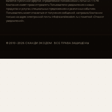
является публичной офертой, определяемой положениями Статьи 437 ГК РФ.
Компания имеет право отправлять Пользователю уведомления о новых
продуктах и услугах, специальных предложениях и различных событиях.
Пользователь может отказаться от получения сообщений, направив Компании
письмо на адрес электронной почты info@scandiecodom.ru с пометкой «Отказ от
уведомлений».
© 2010–2026 СКАНДИ ЭКОДОМ · ВСЕ ПРАВА ЗАЩИЩЕНЫ