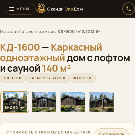
Сканди
Эко
Дом
Главная
/
Каталог проектов
/
КД-1600 | «13,3Х12,8»
КД-1600
—
Каркасный
одноэтажный
дом с лофтом
и сауной
140 м²
КД-1600
РАЗМЕР 13,3Х12,8
ФАХВЕРК
‹
›
ОБЛЁТ
▶
01 / 04
▶
ВИДЕО
СТОИМОСТЬ СТРОИТЕЛЬСТВА КД-1600
ОТЛОЖИТЬ