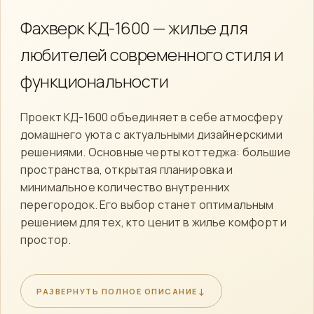
Фахверк КД-1600 — жилье для
любителей современного стиля и
функциональности
Проект КД-1600 объединяет в себе атмосферу
домашнего уюта с актуальными дизайнерскими
решениями. Основные черты коттеджа: большие
пространства, открытая планировка и
минимальное количество внутренних
перегородок. Его выбор станет оптимальным
решением для тех, кто ценит в жилье комфорт и
простор.
В стоимость строительства каркасного дома по
проекту КД-1600 от «Сканди Экодом» входит не
↓
РАЗВЕРНУТЬ ПОЛНОЕ ОПИСАНИЕ
только разработка технической документации и
материалы, но и все необходимые услуги по монтажу