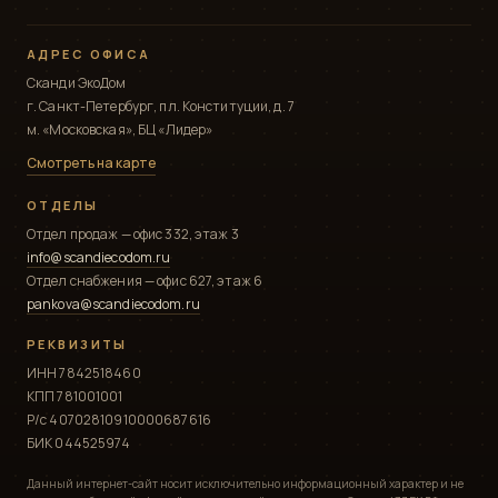
АДРЕС ОФИСА
Сканди ЭкоДом
г. Санкт-Петербург, пл. Конституции, д. 7
м. «Московская», БЦ «Лидер»
Смотреть на карте
ОТДЕЛЫ
Отдел продаж — офис 332, этаж 3
info@scandiecodom.ru
Отдел снабжения — офис 627, этаж 6
pankova@scandiecodom.ru
РЕКВИЗИТЫ
ИНН 7842518460
КПП 781001001
Р/с 40702810910000687616
БИК 044525974
Данный интернет-сайт носит исключительно информационный характер и не