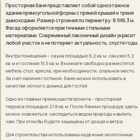
Просторная баня представляет собой одноэтажное
здание прямоугольной формы с прямой крышей и тремя
дымоходами. Размер строения по периметру: 8,9X6,3 м.
Фасад оформляется практичными стильными
материалами. Современный лаконичный дизайн украсит
любой участок и не потеряет актуальность, спустя годы.
Внутри помещения – сауна площадью 6,2 кв. м, санузел 5,2
кв. м и гостиная 15,5 кв. м. В комнате свободно разместится
мебель стол, кресла, при необходимости, спальное место.
За счет наличия гостиной, баню можно использовать в
качестве уютного домика для гостей.
Одно из главных преимуществ проекта – просторная
терраса площадью 21,8 кв. м. После банных процедур здесь
можно освежиться, насладиться видом природы и выпить
чаю. При этом Вы будете защищены от дождя и ветра.
Для строительства использованы надежные экологичные