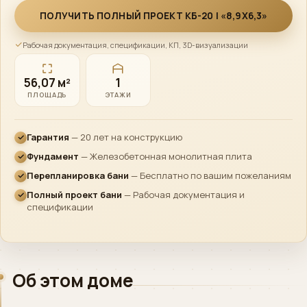
›
Директ
ПОЛУЧИТЬ ПОЛНЫЙ ПРОЕКТ КБ-20 | «8,9X6,3»
MAX
Рабочая документация, спецификации, КП, 3D-визуализации
›
Напишите нам
56,07 м²
1
ПОЗВОНИТЬ
ПЛОЩАДЬ
ЭТАЖИ
+7 (812) 777-00-92
›
ПН–ПТ 09:00–18:00
Гарантия
— 20 лет на конструкцию
Фундамент
— Железобетонная монолитная плита
Перепланировка бани
— Бесплатно по вашим пожеланиям
Полный проект бани
— Рабочая документация и
спецификации
Об этом доме