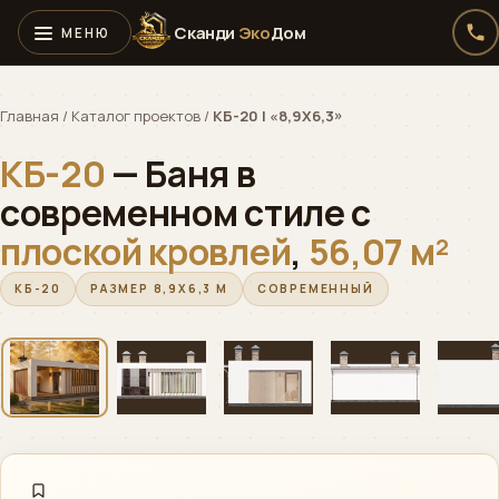
Сканди
Эко
Дом
Главная
/
Каталог проектов
/
КБ-20 | «8,9X6,3»
КБ-20
— Баня в
современном стиле с
плоской кровлей
,
56,07 м²
КБ-20
РАЗМЕР 8,9X6,3 М
СОВРЕМЕННЫЙ
‹
›
01 / 05