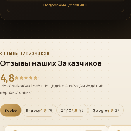
Подробные условия
ОТЗЫВЫ ЗАКАЗЧИКОВ
Отзывы наших Заказчиков
4,8
155 отзывов на трёх площадках — каждый ведёт на
первоисточник.
Все
Яндекс
2ГИС
Google
155
4,8
· 76
4,9
· 52
4,8
· 27