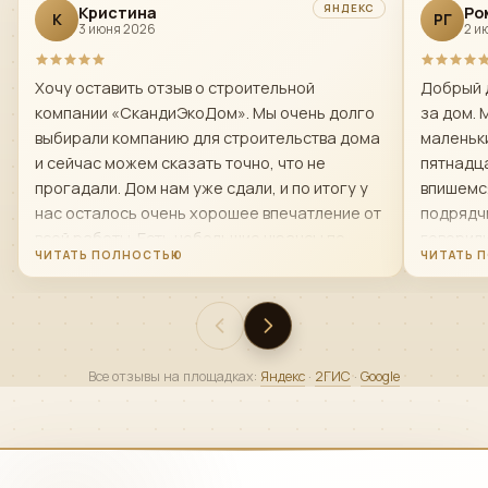
ЯНДЕКС
Кристина
Ро
К
РГ
3 июня 2026
2 и
Хочу оставить отзыв о строительной
Добрый 
компании «СкандиЭкоДом». Мы очень долго
за дом. 
выбирали компанию для строительства дома
маленьки
и сейчас можем сказать точно, что не
пятнадца
прогадали. Дом нам уже сдали, и по итогу у
впишемс
нас осталось очень хорошее впечатление от
подрядчи
всей работы. Есть небольшие нюансы по
говорил
поводу первой бригады строителей- мы
строяще
попросили ее заменить и нам это сделали
менедже
,так как нас не устраивало качество и
передел
скорость работы и менно той бригады. Чисто
теплый к
по-человечески — это очень достойные люди.
приняли 
Все отзывы на площадках:
Яндекс
·
2ГИС
·
Google
Офис решает вопросы быстро. В спорных или
хорошо. 
непонятных ситуациях нам всегда шли
навстречу. Где-то помогали найти более
выгодное решение, где-то реально