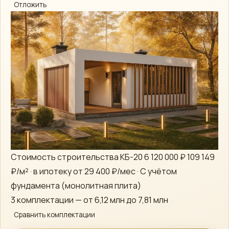
Отложить
Алексей · Сканди
Эко
Дом
Онлайн · консультирует по проектам, ценам и ипотеке
Telegram
›
Быстрый ответ
Стоимость строительства КБ-20
6 120 000 ₽
109 149
WhatsApp
›
Напишите нам
₽/м² · в ипотеку от 29 400 ₽/мес · С учётом
фундамента (монолитная плита)
ВКонтакте
›
3 комплектации — от 6,12 млн до 7,81 млн
Сообщество
Сравнить комплектации
Instagram