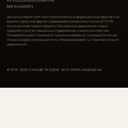
Р/с 40702810910000687616
БИК 044525974
Данный интернет-сайт носит исключительно информационный характер и не
является публичной офертой, определяемой положениями Статьи 437 ГК РФ.
Компания имеет право отправлять Пользователю уведомления о новых
продуктах и услугах, специальных предложениях и различных событиях.
Пользователь может отказаться от получения сообщений, направив Компании
письмо на адрес электронной почты info@scandiecodom.ru с пометкой «Отказ от
уведомлений».
© 2010–2026 СКАНДИ ЭКОДОМ · ВСЕ ПРАВА ЗАЩИЩЕНЫ