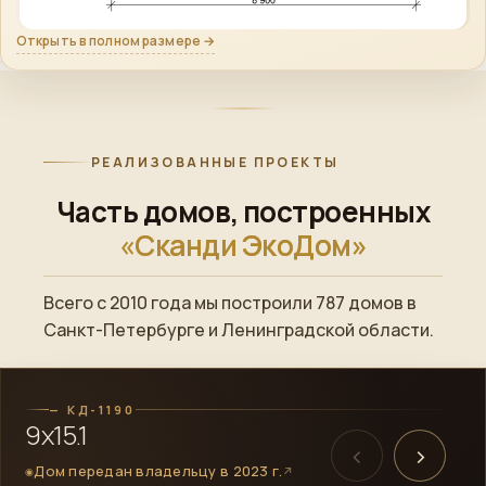
Открыть в полном размере →
РЕАЛИЗОВАННЫЕ ПРОЕКТЫ
Часть домов, построенных
«Сканди ЭкоДом»
Всего с 2010 года мы построили 787 домов в
ПОСТРОЕННЫЙ ОБЪЕКТ
Санкт-Петербурге и Ленинградской области.
→
Смотреть готовый дом
— КД-1190
9х15.1
‹
›
Дом передан владельцу в 2023 г.
↗
◉