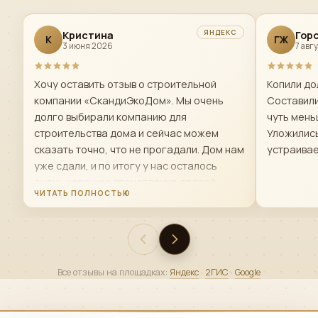
ЯНДЕКС
Кристина
Гор
К
ГЖ
3 июня 2026
7 авг
Хочу оставить отзыв о строительной
Копили дол
компании «СкандиЭкоДом». Мы очень
Составили
долго выбирали компанию для
чуть мень
строительства дома и сейчас можем
Уложились
сказать точно, что не прогадали. Дом нам
устраивае
уже сдали, и по итогу у нас осталось
очень хорошее впечатление от всей
работы. Есть небольшие нюансы по
поводу первой бригады строителей- мы
попросили ее заменить и нам это сделали
,так как нас не устраивало качество и
скорость работы и менно той бригады.
Все отзывы на площадках:
Яндекс
·
2ГИС
·
Google
Чисто по-человечески — это очень
достойные люди. Офис решает вопросы
быстро. В спорных или непонятных