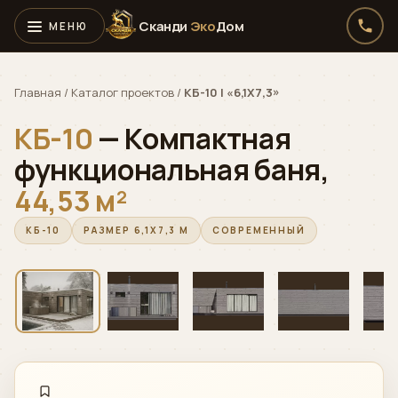
Сканди
Эко
Дом
Главная
/
Каталог проектов
/
КБ-10 | «6,1X7,3»
КБ-10
— Компактная
функциональная баня,
44,53 м²
Алексей · Сканди
Эко
Дом
Онлайн · консультирует по проектам, ценам и ипотеке
КБ-10
РАЗМЕР 6,1X7,3 М
СОВРЕМЕННЫЙ
‹
›
01 / 05
Telegram
›
Быстрый ответ
WhatsApp
›
Напишите нам