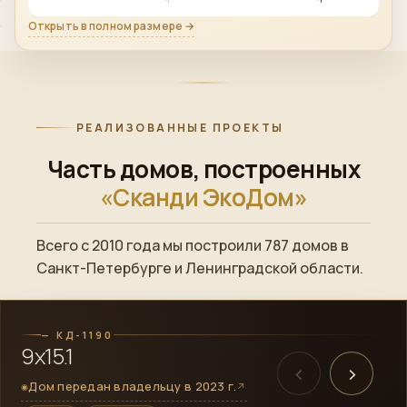
Открыть в полном размере →
РЕАЛИЗОВАННЫЕ ПРОЕКТЫ
Часть домов, построенных
«Сканди ЭкоДом»
Всего с 2010 года мы построили 787 домов в
ПОСТРОЕННЫЙ ОБЪЕКТ
Санкт-Петербурге и Ленинградской области.
→
Смотреть готовый дом
— КД-1190
9х15.1
‹
›
Дом передан владельцу в 2023 г.
↗
◉