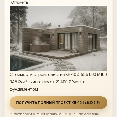
Отложить
ВКонтакте
›
Сообщество
Instagram
›
Директ
MAX
›
Напишите нам
ПОЗВОНИТЬ
+7 (812) 777-00-92
›
Стоимость строительства КБ-10
4 455 000 ₽
100
ПН–ПТ 09:00–18:00
045 ₽/м² · в ипотеку от 21 400 ₽/мес · с
фундаментом
ПОЛУЧИТЬ ПОЛНЫЙ ПРОЕКТ КБ-10 | «6,1X7,3»
Рабочая документация, спецификации, КП, 3D-визуализации