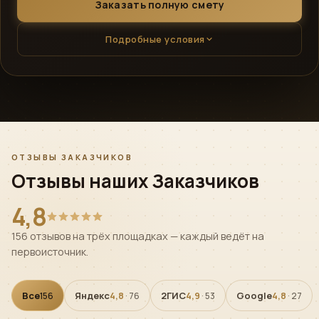
Заказать полную смету
Подробные условия
ОТЗЫВЫ ЗАКАЗЧИКОВ
Отзывы наших Заказчиков
4,8
156 отзывов на трёх площадках — каждый ведёт на
первоисточник.
Все
Яндекс
2ГИС
Google
156
4,8
· 76
4,9
· 53
4,8
· 27