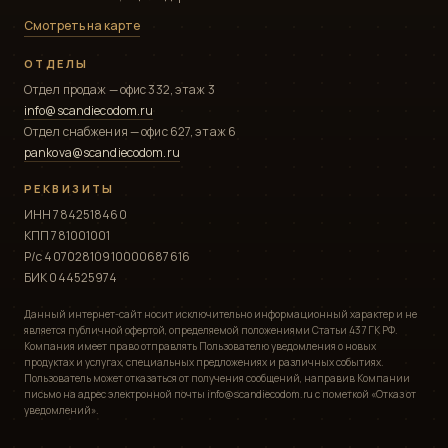
Смотреть на карте
ОТДЕЛЫ
Отдел продаж — офис 332, этаж 3
info@scandiecodom.ru
Отдел снабжения — офис 627, этаж 6
pankova@scandiecodom.ru
РЕКВИЗИТЫ
ИНН 7842518460
КПП 781001001
Р/с 40702810910000687616
БИК 044525974
Данный интернет-сайт носит исключительно информационный характер и не
является публичной офертой, определяемой положениями Статьи 437 ГК РФ.
Компания имеет право отправлять Пользователю уведомления о новых
продуктах и услугах, специальных предложениях и различных событиях.
Пользователь может отказаться от получения сообщений, направив Компании
письмо на адрес электронной почты info@scandiecodom.ru с пометкой «Отказ от
уведомлений».