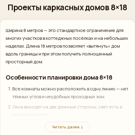
Проекты каркасных домов 8×18
ПОЗВОНИТЬ
+7 (812) 777-00-92
›
Ширина 8 метров — это стандартное ограничение для
ПН–ПТ 09:00–18:00
многих участков в коттеджных посёлках и на небольших
наделах. Длина 18 метров позволяет «вытянуть» дом
вдоль границы и при этом получить полноценный
просторный дом.
Особенности планировки дома 8×18
Все комнаты можно расположить в одну линию — нет
тёмных углов и неудобных проходных зон.
Окна выходят на две длинные стороны, свет есть в
каждой комнате.
Можно сделать два входа: с лицевой стороны и со
Читать далее ↓
двора.