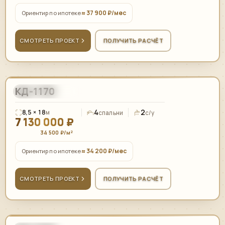
≈ 37 900 ₽/мес
Ориентир по ипотеке
СМОТРЕТЬ ПРОЕКТ
ПОЛУЧИТЬ РАСЧЁТ
КД-1170
208,00
м²
ПЛОСКАЯ КРОВЛЯ
4
2
8,5 × 18
м
спальни
с/у
7 130 000 ₽
34 500 ₽/м²
≈ 34 200 ₽/мес
Ориентир по ипотеке
СМОТРЕТЬ ПРОЕКТ
ПОЛУЧИТЬ РАСЧЁТ