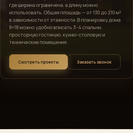
где ширина ограничена, а длину можно
Алексей · Сканди
Эко
Дом
использовать. Общая площадь — от 130 до 210 м²
Онлайн · консультирует по проектам, ценам и ипотеке
в зависимости от этажности. В планировку дома
8×18 можно удобно вписать 3–4 спальни,
просторную гостиную, кухню-столовую и
технические помещения.
Telegram
›
Быстрый ответ
Смотреть проекты
Заказать звонок
WhatsApp
›
Напишите нам
ВКонтакте
›
Сообщество
Instagram
›
Директ
MAX
›
Напишите нам