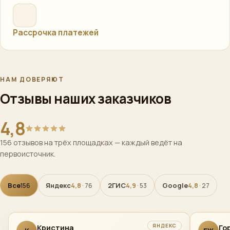
Рассрочка платежей
НАМ ДОВЕРЯЮТ
Отзывы наших заказчиков
4,8
156 отзывов на трёх площадках — каждый ведёт на
первоисточник.
Все
Яндекс
2ГИС
Google
156
4,8
· 76
4,9
· 53
4,8
· 27
ЯНДЕКС
Кристина
Го