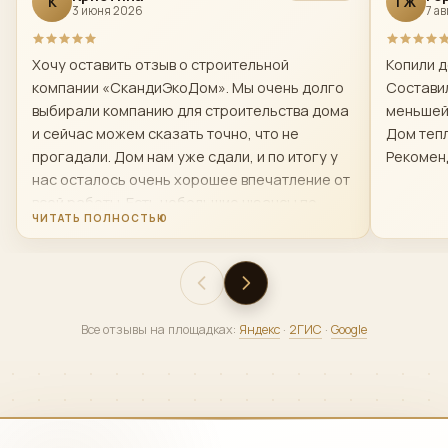
К
ГЖ
3 июня 2026
7 а
Хочу оставить отзыв о строительной
Копили д
компании «СкандиЭкоДом». Мы очень долго
Составил
выбирали компанию для строительства дома
меньшей
и сейчас можем сказать точно, что не
Дом тепл
прогадали. Дом нам уже сдали, и по итогу у
Рекомен
нас осталось очень хорошее впечатление от
всей работы. Есть небольшие нюансы по
поводу первой бригады строителей- мы
попросили ее заменить и нам это сделали
,так как нас не устраивало качество и
скорость работы и менно той бригады. Чисто
по-человечески — это очень достойные люди.
Все отзывы на площадках:
Яндекс
·
2ГИС
·
Google
Офис решает вопросы быстро. В спорных или
непонятных ситуациях нам всегда шли
навстречу. Где-то помогали найти более
выгодное решение, где-то реально
экономили наши деньги, но не за счет