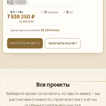
КД-1210
138,00
м²
СОВРЕМЕННЫЙ
3
2
8,5 × 18
м
спальни
с/у
7 538 250 ₽
54 500 ₽/м²
≈ 36 200 ₽/мес
Ориентир по ипотеке
СМОТРЕТЬ ПРОЕКТ
ПОЛУЧИТЬ РАСЧЁТ
Все проекты
Выберите проект из каталога, оставьте заявку — мы
рассчитаем стоимость строительства с учётом
особенностей Вашего участка.