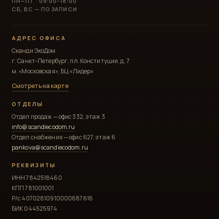
ПН—ПТ · 09:00–18:00
СБ, ВС — ПО ЗАПИСИ
АДРЕС ОФИСА
Сканди ЭкоДом
г. Санкт-Петербург, пл. Конституции, д. 7
м. «Московская», БЦ «Лидер»
Смотреть на карте
ОТДЕЛЫ
Отдел продаж — офис 332, этаж 3
info@scandiecodom.ru
Отдел снабжения — офис 627, этаж 6
pankova@scandiecodom.ru
РЕКВИЗИТЫ
ИНН 7842518460
КПП 781001001
Р/с 40702810910000687616
БИК 044525974