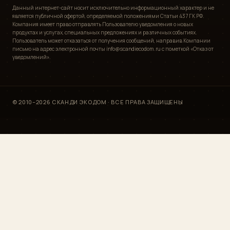
Данный интернет-сайт носит исключительно информационный характер и не
является публичной офертой, определяемой положениями Статьи 437 ГК РФ.
Компания имеет право отправлять Пользователю уведомления о новых
продуктах и услугах, специальных предложениях и различных событиях.
Пользователь может отказаться от получения сообщений, направив Компании
письмо на адрес электронной почты info@scandiecodom.ru с пометкой «Отказ от
уведомлений».
© 2010–2026 СКАНДИ ЭКОДОМ · ВСЕ ПРАВА ЗАЩИЩЕНЫ