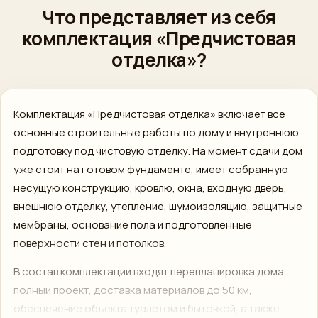
›
Быстрый ответ
Что представляет из себя
комплектация «Предчистовая
WhatsApp
›
отделка»?
Напишите нам
ВКонтакте
›
Сообщество
Комплектация «Предчистовая отделка» включает все
основные строительные работы по дому и внутреннюю
Instagram
›
подготовку под чистовую отделку. На момент сдачи дом
Директ
уже стоит на готовом фундаменте, имеет собранную
MAX
несущую конструкцию, кровлю, окна, входную дверь,
›
Напишите нам
внешнюю отделку, утепление, шумоизоляцию, защитные
мембраны, основание пола и подготовленные
ПОЗВОНИТЬ
поверхности стен и потолков.
+7 (812) 777-00-92
›
В состав комплектации входят перепланировка дома,
ПН–ПТ 09:00–18:00
полный проект, доставка материалов до 50 км,
обеспечение объекта туалетом и бытовкой, а также