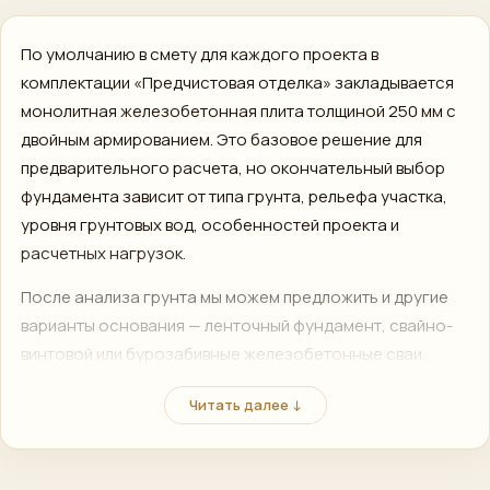
По умолчанию в смету для каждого проекта в
комплектации «Предчистовая отделка» закладывается
монолитная железобетонная плита толщиной 250 мм с
двойным армированием. Это базовое решение для
предварительного расчета, но окончательный выбор
фундамента зависит от типа грунта, рельефа участка,
уровня грунтовых вод, особенностей проекта и
расчетных нагрузок.
После анализа грунта мы можем предложить и другие
варианты основания — ленточный фундамент, свайно-
винтовой или бурозабивные железобетонные сваи.
Поэтому фундамент на этой странице важно
Читать далее ↓
рассматривать как часть общей привязки проекта к
условиям конкретного участка.