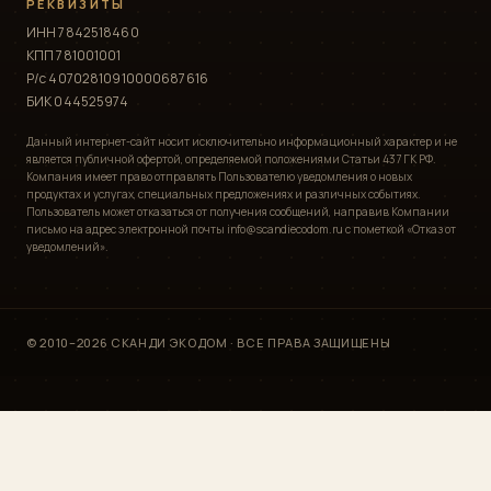
РЕКВИЗИТЫ
ИНН 7842518460
КПП 781001001
Р/с 40702810910000687616
БИК 044525974
Данный интернет-сайт носит исключительно информационный характер и не
является публичной офертой, определяемой положениями Статьи 437 ГК РФ.
Компания имеет право отправлять Пользователю уведомления о новых
продуктах и услугах, специальных предложениях и различных событиях.
Пользователь может отказаться от получения сообщений, направив Компании
письмо на адрес электронной почты info@scandiecodom.ru с пометкой «Отказ от
уведомлений».
© 2010–2026 СКАНДИ ЭКОДОМ · ВСЕ ПРАВА ЗАЩИЩЕНЫ