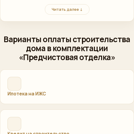
решениях для заказчиков, которые планируют строить
Читать далее ↓
каркасный дом с использованием ипотечных или
кредитных инструментов.
Варианты оплаты строительства
дома в комплектации
«Предчистовая отделка»
Ипотека на ИЖС
Кредит на строительство