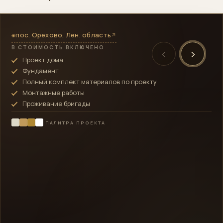
хотели что-то поменять или обсудить,
компания всегда реагировала. Если будете
обращаться в эту компанию, можете сказать,
пос. Орехово, Лен. область
↗
◉
что пришли по нашей рекомендации, нам уже
В СТОИМОСТЬ ВКЛЮЧЕНО
‹
›
сдали дом, отзыв у нас брали. Кристина,
Проект дома
готовый дом в Щеглово.
Фундамент
Полный комплект материалов по проекту
Монтажные работы
Проживание бригады
ПАЛИТРА ПРОЕКТА