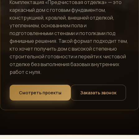
Комплектация «Предчистовая отделка» — это
каркасный дом с готовым фундаментом,
конструкцией, кровлей, внешней отделкой,
утеплением, основанием пола и
подготовленными стенами и потолками под
финишные решения. Такой формат подходит тем,
кто хочет получить дом с высокой степенью
строительной готовности и перейти к чистовой
отделке без выполнения базовых внутренних
работ с нуля.
Смотреть проекты
Заказать звонок
Алексей · Сканди
Эко
Дом
Онлайн · консультирует по проектам, ценам и ипотеке
Telegram