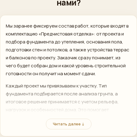
нами?
Мы заранее фиксируем состав работ, которые входят в
комплектацию «Предчистовая отделка»: от проекта и
подбора фундамента до утепления, основания пола,
подготовки стен и потолков, а также устройства террас
и балконов по проекту. Заказчик сразу понимает, из
чего будет собран дом и какой уровень строительной
готовности он получит на момент сдачи.
Каждый проект мы привязываем к участку. Тип
фундамента подбирается после анализа грунта, а
итоговое решение принимается с учетом рельефа,
нагрузок и особенностей дома. Это помогает
сформировать смету под реальные условия
Читать далее ↓
строительства, а не под условный шаблон.