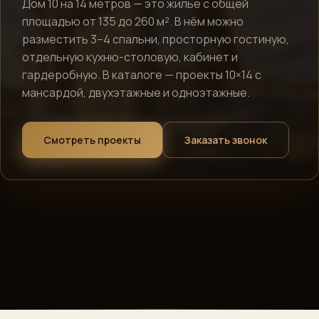
Дом 10 на 14 метров — это жилье с общей
площадью от 135 до 260 м². В нём можно
разместить 3–4 спальни, просторную гостиную,
Алексей · Сканди
Эко
Дом
отдельную кухню-столовую, кабинет и
Онлайн · консультирует по проектам, ценам и ипотеке
гардеробную. В каталоге — проекты 10×14 с
мансардой, двухэтажные и одноэтажные.
Telegram
Смотреть проекты
Заказать звонок
›
Быстрый ответ
WhatsApp
›
Напишите нам
ВКонтакте
›
Сообщество
Instagram
›
Директ