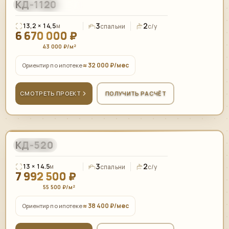
КД-1120
156,00
м²
ПЛОСКАЯ КРОВЛЯ
3
2
13,2 × 14,5
м
спальни
с/у
6 670 000 ₽
43 000 ₽/м²
≈ 32 000 ₽/мес
Ориентир по ипотеке
СМОТРЕТЬ ПРОЕКТ
ПОЛУЧИТЬ РАСЧЁТ
КД-520
144,00
м²
БАРНХАУС
3
2
13 × 14.5
м
спальни
с/у
7 992 500 ₽
55 500 ₽/м²
≈ 38 400 ₽/мес
Ориентир по ипотеке