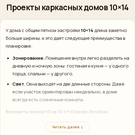
MAX
Проекты каркасных домов 10×14
›
Напишите нам
ПОЗВОНИТЬ
У дома с общим пятном застройки
10×14
длина заметно
+7 (812) 777-00-92
›
больше ширины, и это даёт следующие преимущества в
ПН–ПТ 09:00–18:00
планировке:
Зонирование.
Помещения внутри легко разделить на
дневную и ночную зоны: гостиная и кухня — у одного
торца, спальни — у другого.
Свет.
Окна выходят на две длинные стороны. Даже
если участок ориентирован неидеально, в доме
всегда есть солнечные комнаты.
Варианты домов 10 на 14 от Сканди ЭкоДом:
Одноэтажный
— 120–140 м². Всё на одном уровне:
Читать далее ↓
подходит семьям с детьми и пожилыми людьми.