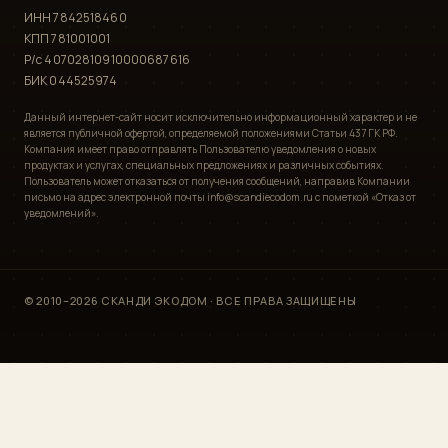
ИНН 7842518460
КПП 781001001
Р/с 40702810910000687616
БИК 044525974
Данный интернет-сайт носит исключительно информационный характер и не
является публичной офертой, определяемой положениями Статьи 437 ГК РФ.
Компания имеет право отправлять Пользователю уведомления о новых
продуктах и услугах, специальных предложениях и различных событиях.
Пользователь может отказаться от получения сообщений, направив Компании
письмо на адрес электронной почты info@scandiecodom.ru с пометкой «Отказ от
уведомлений».
© 2010–2026 СКАНДИ ЭКОДОМ · ВСЕ ПРАВА ЗАЩИЩЕНЫ