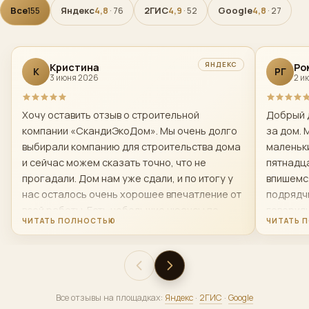
Все
Яндекс
2ГИС
Google
155
4,8
· 76
4,9
· 52
4,8
· 27
ЯНДЕКС
Кристина
Ро
К
РГ
3 июня 2026
2 и
Хочу оставить отзыв о строительной
Добрый 
компании «СкандиЭкоДом». Мы очень долго
за дом. 
выбирали компанию для строительства дома
маленьки
и сейчас можем сказать точно, что не
пятнадца
прогадали. Дом нам уже сдали, и по итогу у
впишемс
нас осталось очень хорошее впечатление от
подрядчи
всей работы. Есть небольшие нюансы по
говорил
поводу первой бригады строителей- мы
строяще
попросили ее заменить и нам это сделали
менедже
,так как нас не устраивало качество и
передел
скорость работы и менно той бригады. Чисто
теплый к
по-человечески — это очень достойные люди.
приняли 
Все отзывы на площадках:
Яндекс
·
2ГИС
·
Google
Офис решает вопросы быстро. В спорных или
хорошо. 