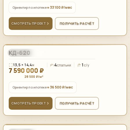
≈ 33 100 ₽/мес
Ориентир по ипотеке
СМОТРЕТЬ ПРОЕКТ
ПОЛУЧИТЬ РАСЧЁТ
КД-620
265,00
м²
СКАНДИНАВСКИЙ
4
1
13,5 × 14,4
м
спальни
с/у
7 590 000 ₽
28 500 ₽/м²
≈ 36 500 ₽/мес
Ориентир по ипотеке
СМОТРЕТЬ ПРОЕКТ
ПОЛУЧИТЬ РАСЧЁТ