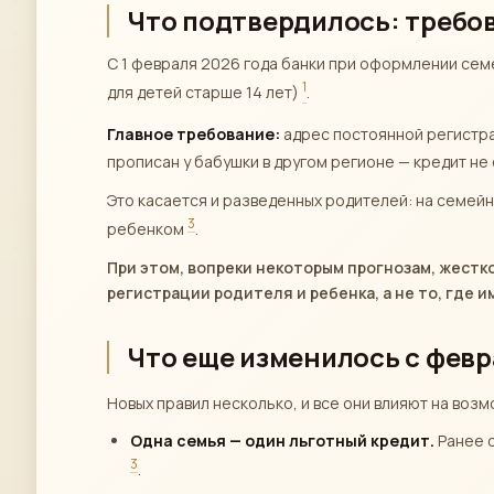
Что подтвердилось: требо
С 1 февраля 2026 года банки при оформлении сем
1
для детей старше 14 лет)
.
Главное требование:
адрес постоянной регистр
прописан у бабушки в другом регионе — кредит н
Это касается и разведенных родителей: на семей
3
ребенком
.
При этом, вопреки некоторым прогнозам, жестк
регистрации родителя и ребенка, а не то, где 
Что еще изменилось с февр
Новых правил несколько, и все они влияют на воз
Одна семья — один льготный кредит.
Ранее с
3
.