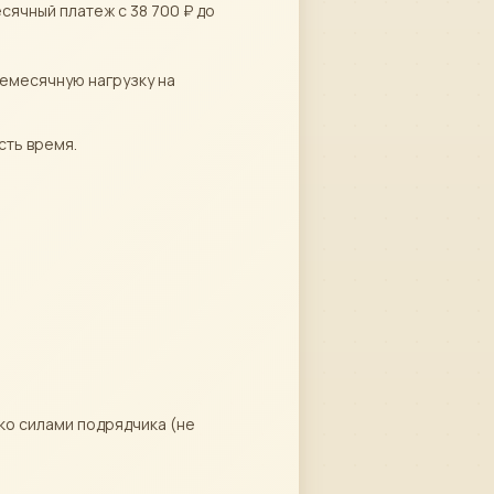
сячный платеж с 38 700 ₽ до
жемесячную нагрузку на
сть время.
ько силами подрядчика (не