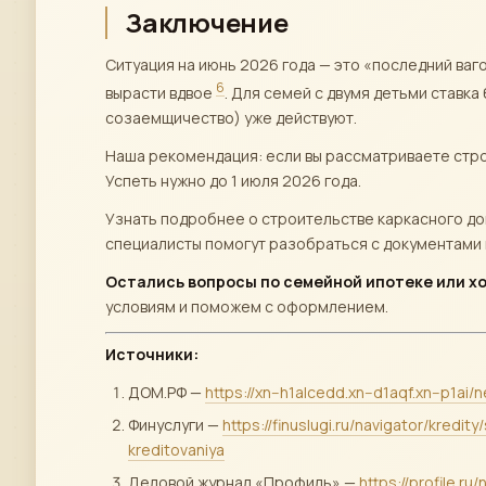
Заключение
Ситуация на июнь 2026 года — это «последний ваг
6
вырасти вдвое
. Для семей с двумя детьми ставк
созаемщичество) уже действуют.
Наша рекомендация: если вы рассматриваете стро
Успеть нужно до 1 июля 2026 года.
Узнать подробнее о строительстве каркасного до
специалисты помогут разобраться с документами 
Остались вопросы по семейной ипотеке или х
условиям и поможем с оформлением.
Источники:
ДОМ.РФ —
https://xn--h1alcedd.xn--d1aqf.xn--p1
Финуслуги —
https://finuslugi.ru/navigator/kre
kreditovaniya
Деловой журнал «Профиль» —
https://profile.r