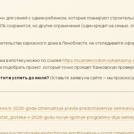
он» для семей с одним ребенком, которые планируют строительст
а 6% сохранится, но другие ограничения (один кредит на семью,
ительство каркасного дома в Ленобласти, не откладывайте офо
ма в ипотеку можно по ссылке
https://scandiecodom.ru/karkasnyj
и подобрать проект, который точно пройдет банковскую проверк
отите успеть до июля?
Оставьте заявку на сайте — мы проконс
ai/news/s-2026-goda-izmenyatsya-pravila-predostavleniya-semeynoy
dity/stat_ipoteka-v-2026-godu-novye-lgotnye-programmy-dlya-semej
u/news/society/pravila-ipotechnogo-kreditovaniya-v-rossii-izmenya