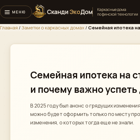
Каркасные дома
Сканди
Эко
Дом
по финской технологии
Главная
/
Заметки о каркасных домах
/
Семейная ипотека на
Семейная ипотека на с
и почему важно успеть 
В 2025 году был анонс о грядущих изменения
можно будет оформить только по месту проп
изменения, о которых тогда еще не знали.