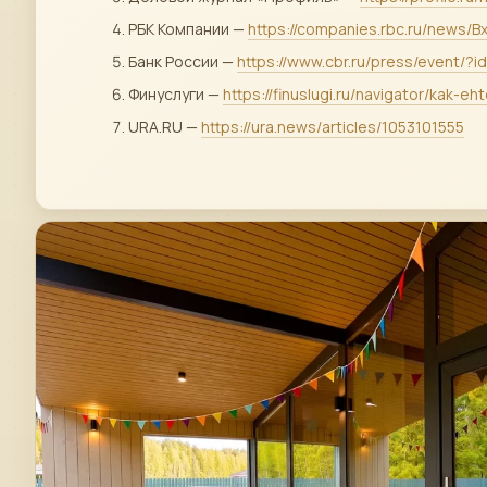
РБК Компании —
https://companies.rbc.ru/news/
Банк России —
https://www.cbr.ru/press/event/?
Финуслуги —
https://finuslugi.ru/navigator/kak
URA.RU —
https://ura.news/articles/1053101555