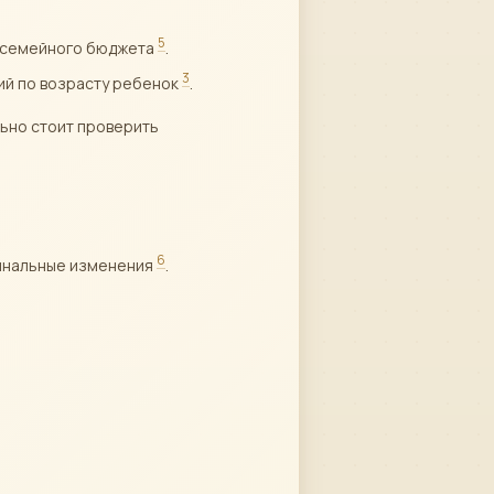
5
 семейного бюджета
.
3
ий по возрасту ребенок
.
льно стоит проверить
6
динальные изменения
.