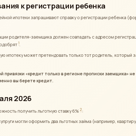
вания к регистрации ребенка
ейной ипотеки запрашивают справку о регистрации ребенка (фор
ации родителя-заемщика должен совпадать с адресом регистра
1
е одобрят
.
ную ипотеку может претендовать только тот родитель, который 
ой привязки «кредит только в регионе прописки заемщика» не
именно вы берете кредит.
аля 2026
2
можность получить льготную ставку 6%
:
упруги могли оформить два льготных займа (например, квартиру 