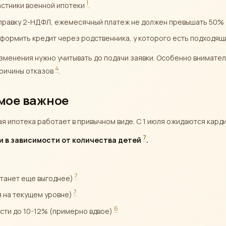
1
стники военной ипотеки
.
правку 2-НДФЛ, ежемесячный платеж не должен превышать 50%
формить кредит через родственника, у которого есть подходящ
 изменения нужно учитывать до подачи заявки. Особенно внимате
4
причины отказов
.
амое важное
ая ипотека работает в привычном виде. С 1 июля ожидаются кар
7
 в зависимости от количества детей
.
7
станет еще выгоднее)
7
я на текущем уровне)
6
сти до 10-12% (примерно вдвое)