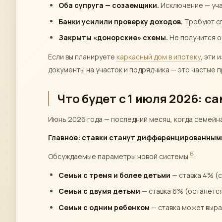
Оба супруга — созаемщики.
Исключение — уча
Банки усилили проверку доходов.
Требуют с
Закрыты «донорские» схемы.
Не получится о
Если вы планируете
каркасный дом в ипотеку
, эти
документы на участок и подрядчика — это частые 
Что будет с 1 июля 2026: с
Июнь 2026 года — последний месяц, когда семейн
Главное: ставки станут дифференцированными
6
Обсуждаемые параметры новой системы
:
Семьи с тремя и более детьми
— ставка 4% (
Семьи с двумя детьми
— ставка 6% (останетс
Семьи с одним ребенком
— ставка может выра