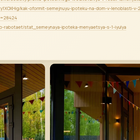
Bxy1XOXHig/kak-oformit-semejnuyu-ipoteku-na-dom-v-lenoblasti-v
id=28424
-ehto-rabotaet/stat_semeynaya-ipoteka-menyaetsya-s-1-iyulya