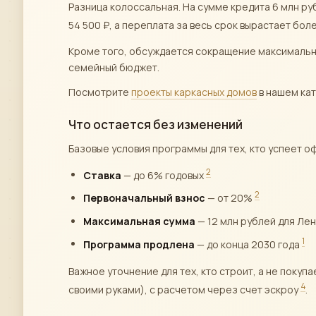
Разница колоссальная. На сумме кредита 6 млн ру
54 500 ₽, а переплата за весь срок вырастает бол
Кроме того, обсуждается сокращение максимально
семейный бюджет.
Посмотрите
проекты каркасных домов
в нашем кат
Что остается без изменений
Базовые условия программы для тех, кто успеет о
2
Ставка
— до 6% годовых
2
Первоначальный взнос
— от 20%
Максимальная сумма
— 12 млн рублей для Ле
1
Программа продлена
— до конца 2030 года
Важное уточнение для тех, кто строит, а не поку
4
своими руками), с расчетом через счет эскроу
.