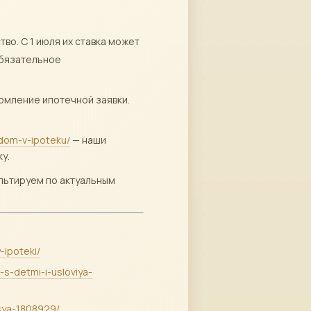
во. С 1 июля их ставка может
 обязательное
рмление ипотечной заявки.
-dom-v-ipoteku/
— наши
у.
ультируем по актуальным
-ipoteki/
-s-detmi-i-usloviya-
tsya-1808929/