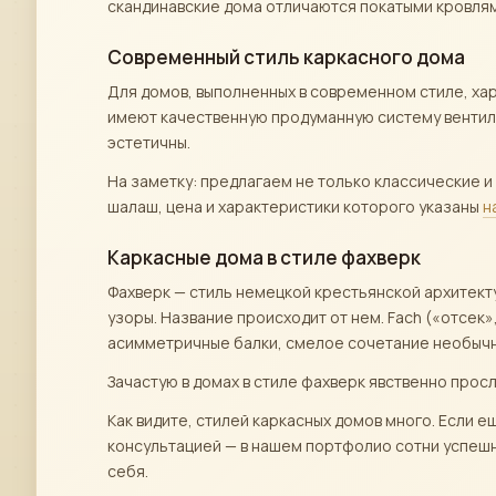
скандинавские дома отличаются покатыми кровлям
Современный стиль каркасного дома
Для домов, выполненных в современном стиле, хар
имеют качественную продуманную систему вентиляц
эстетичны.
На заметку: предлагаем не только классические 
шалаш, цена и характеристики которого указаны
н
Каркасные дома в стиле фахверк
Фахверк — стиль немецкой крестьянской архитект
узоры. Название происходит от нем. Fach («отсек
асимметричные балки, смелое сочетание необычн
Зачастую в домах в стиле фахверк явственно прос
Как видите, стилей каркасных домов много. Если е
консультацией — в нашем портфолио сотни успешн
себя.