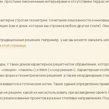
и, простыми лаконичными интерьерами и отсутствием террас ил
актерна строгая геометрия, сочетание изысканности и инноваци
ии (как и дома, которые мы строим в любом другом стиле). Они
и традиционные решения. Например, у нас вы можете заказать н
а этой странице
.
уры. У таких домов характерное решетчатое обрамление, кото
», «секция», «панель») и Werk («сооружение»). Характерная ос
ых форм и геометрических решений, а также неординарные стил
леживаются и готические нотки. Такие здания определенно прив
ще не решили, какой из них использовать при возведении своего
о реализованных проектов в разных стилевых направлениях. Под