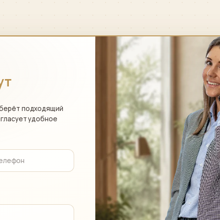
ут
дберёт подходящий
огласует удобное
телефон