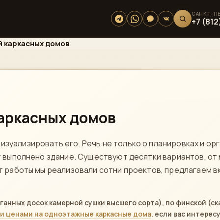
+7 (812
й каркасных домов
каркасных домов
изуализировать его. Речь не только о планировках и ор
дет выполнено здание. Существуют десятки вариантов, о
лет работы мы реализовали сотни проектов, предлагаем 
ганных досок камерной сушки высшего сорта), по финской (с
 и ценами на одноэтажные каркасные дома
, если вас интере