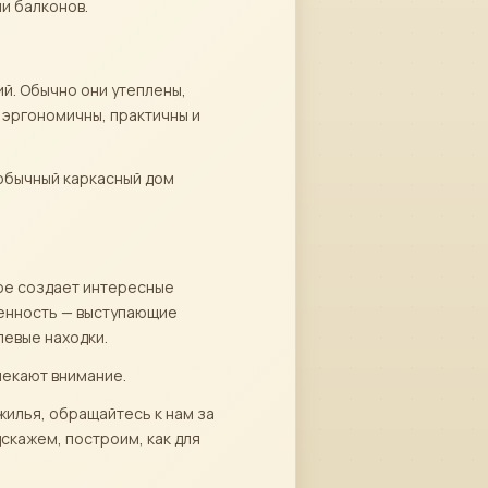
и балконов.
й. Обычно они утеплены,
 эргономичны, практичны и
еобычный каркасный дом
рое создает интересные
обенность — выступающие
евые находки.
лекают внимание.
 жилья, обращайтесь к нам за
скажем, построим, как для