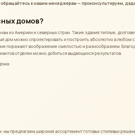
 обращайтесь к нашим менеджерам — проконсультируем, дади
сных домов?
нам из Америки и северных стран. Такие здания теплые, долгов
ный дом можно спроектировать и построить абсолютно в любом 
тине поражают воображение смелостью и разнообразием. Благо
риантов отделки можно добиться выдающихся результатов.
дома:
лях: мы предлагаем широкий ассортимент готовых стилевых реше