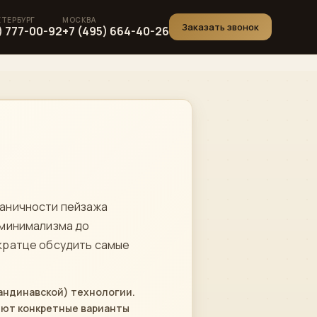
Заказать звонок
) 777-00-92
+7 (495) 664-40-26
ганичности пейзажа
т минимализма до
вкратце обсудить самые
кандинавской) технологии.
суют конкретные варианты