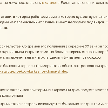
асные дома представлены
в каталоге
. Если нужны дополнительны
 стили, в которых работаем сами и которые существуют в пр
аждый из перечисленных стилей имеет несколько подвидов. 
енно.
роительстве. Со времен его появления в середине ХХ века он п
го здания: ширина крыши заметно больше ширины стеновой короб
а, позволяет защитить окна, двери и фундамент от осадков.
е балконы и террасы. Примеры таких объектов с роскошной крыш
/katalog-proektov/karkasnye-doma-shale/
.
ство заказчиков при термине «каркасный дом» представляет з
е конструкции.
дении такие построек используется буквально везде, в том числ