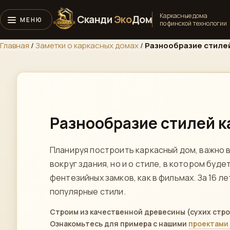
Каркасные дома
Сканди
Эко
Дом
по финской технологии
Главная
/
Заметки о каркасных домах
/
Разнообразие стиле
Разнообразие стилей 
Планируя построить каркасный дом, важно в
вокруг здания, но и о стиле, в котором бу
фентезийных замков, как в фильмах. За 16 
популярные стили.
Строим из качественной древесины (сухих стро
Ознакомьтесь для примера с нашими
проектами