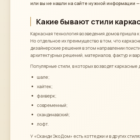
или вы не нашли на сайте нужной информации —
Какие бывают стили карка
Каркасная технология возведения домов пришла к 
Но отдельное их преимущество в том, что каркас
дизайнерские решения в этом направлении поис
архитектурных решений, материалов, фактур и ва
Популярные стили, в которых возводят каркасные 
шале;
хайтек;
фахверк;
современный;
скандинавский;
лофт.
У «Сканди ЭкоДом» есть коттеджи и в других сти