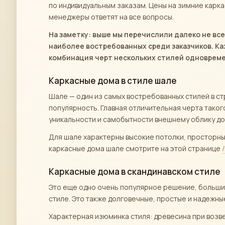
по индивидуальным заказам. Цены на зимние карк
менеджеры ответят на все вопросы.
На заметку: выше мы перечислили далеко не все
наиболее востребованных среди заказчиков. К
комбинация черт нескольких стилей одноврем
Каркасные дома в стиле шале
Шале — один из самых востребованных стилей в ст
популярность. Главная отличительная черта тако
уникальности и самобытности внешнему облику дом
Для шале характерны высокие потолки, просторны
каркасные дома шале смотрите на этой странице
Каркасные дома в скандинавском стиле
Это еще одно очень популярное решение, большин
стиле. Это также долговечные, простые и надежны
Характерная изюминка стиля: древесина при возве