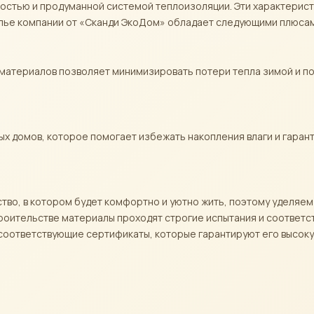
стью и продуманной системой теплоизоляции. Эти характерист
илье компании от «Сканди ЭкоДом» обладает следующими плюса
материалов позволяет минимизировать потери тепла зимой и 
х домов, которое помогает избежать накопления влаги и гаран
тво, в котором будет комфортно и уютно жить, поэтому уделяе
строительстве материалы проходят строгие испытания и соответ
соответствующие сертификаты, которые гарантируют его высоку