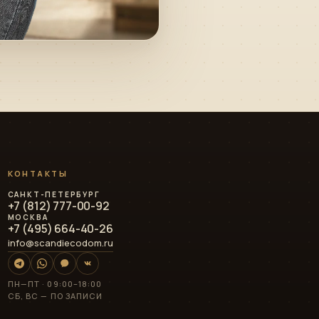
Алексей · Сканди
Эко
Дом
КОНТАКТЫ
Онлайн · консультирует по проектам, ценам и
ипотеке
САНКТ-ПЕТЕРБУРГ
+7 (812) 777-00-92
МОСКВА
+7 (495) 664-40-26
info@scandiecodom.ru
Telegram
›
Быстрый ответ
ПН—ПТ · 09:00–18:00
WhatsApp
СБ, ВС — ПО ЗАПИСИ
›
Напишите нам