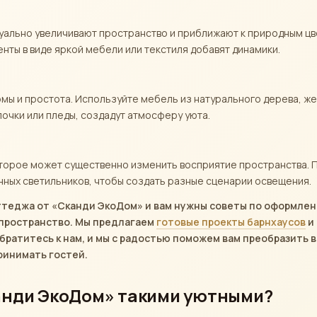
зуально увеличивают пространство и приближают к природным цв
енты в виде яркой мебели или текстиля добавят динамики.
мы и простота. Используйте мебель из натурального дерева, ж
лочки или пледы, создадут атмосферу уюта.
торое может существенно изменить восприятие пространства.
нных светильников, чтобы создать разные сценарии освещения.
ттеджа от «Сканди ЭкоДом» и вам нужны советы по оформле
 пространство. Мы предлагаем
готовые проекты барнхаусов
и
ратитесь к нам, и мы с радостью поможем вам преобразить в
ринимать гостей.
анди ЭкоДом» такими уютными?