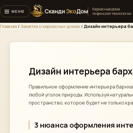
Каркасные дома
Сканди
Эко
Дом
по финской технологии
Главная
/
Заметки о каркасных домах
/
Дизайн интерьера б
Дизайн интерьера барх
Правильное оформление интерьера барнхаус
любой уголок природы. Используя натураль
пространство, которое будет не только кр
3 нюанса оформления инте