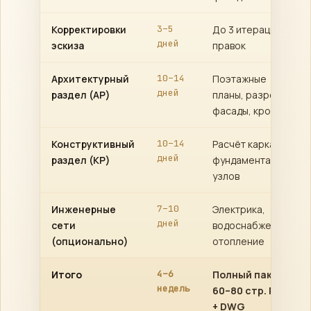
Корректировки
3–5
До 3 итераций
дней
эскиза
правок
Архитектурный
10–14
Поэтажные
дней
раздел (АР)
планы, разрезы,
фасады, кровля
Конструктивный
10–14
Расчёт каркаса,
дней
раздел (КР)
фундамента,
узлов
Инженерные
7–10
Электрика,
дней
сети
водоснабжение,
(опционально)
отопление
Итого
4–6
Полный пакет
недель
60–80 стр. PDF
+ DWG