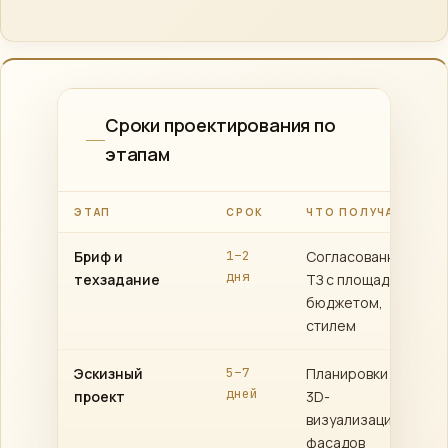
Сроки проектирования по
этапам
ЭТАП
СРОК
ЧТО ПОЛУЧАЕТЕ
Бриф и
1–2
Согласованное
дня
техзадание
ТЗ с площадями,
бюджетом,
стилем
Эскизный
5–7
Планировки +
дней
проект
3D-
визуализация
фасадов