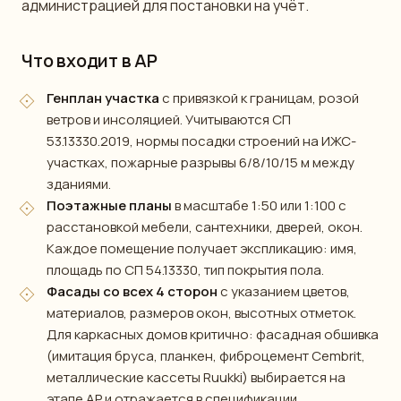
администрацией для постановки на учёт.
Что входит в АР
Генплан участка
с привязкой к границам, розой
ветров и инсоляцией. Учитываются СП
53.13330.2019, нормы посадки строений на ИЖС-
участках, пожарные разрывы 6/8/10/15 м между
зданиями.
Поэтажные планы
в масштабе 1:50 или 1:100 с
расстановкой мебели, сантехники, дверей, окон.
Каждое помещение получает экспликацию: имя,
площадь по СП 54.13330, тип покрытия пола.
Фасады со всех 4 сторон
с указанием цветов,
материалов, размеров окон, высотных отметок.
Для каркасных домов критично: фасадная обшивка
(имитация бруса, планкен, фиброцемент Cembrit,
металлические кассеты Ruukki) выбирается на
этапе АР и отражается в спецификации.