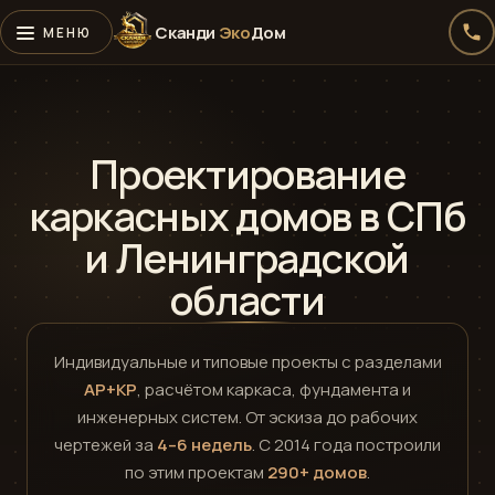
Сканди
Эко
Дом
Проектирование
каркасных домов в СПб
и Ленинградской
области
Алексей · Сканди
Эко
Дом
Индивидуальные и типовые проекты с разделами
Онлайн · консультирует по проектам, ценам и ипотеке
АР+КР
, расчётом каркаса, фундамента и
инженерных систем. От эскиза до рабочих
чертежей за
4–6 недель
. С 2014 года построили
по этим проектам
290+ домов
.
Telegram
›