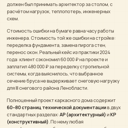
должен был принимать архитектор за столом, с
расчётом нагрузок, теплопотерь, инженерных
схем.
Стоимость ошибки на бумаге равна часу работы
инженера. Стоимость той же ошибки на стройке:
переделка фундамента, замена пирога стен,
перенос окон. Реальный кейс из практики 2024
года: клиент сэкономил 60 000 ₽ на проекте и
заплатил 480 000 ₽ за переделку стропильной
системы, когда выяснилось, что выбранное
сечение бруса не выдерживает снеговую нагрузку
для III снегового района Ленобласти.
Полноценный проект каркасного дома содержит
60–80 страниц технической документации
в двух
стандартных разделах:
АР (архитектурный)
и
КР
(конструктивный)
. По нему любая