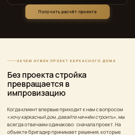
Быстрый ответ
Получить расчёт проекта
WhatsApp
›
Напишите нам
ВКонтакте
›
Сообщество
Instagram
›
ЗАЧЕМ НУЖЕН ПРОЕКТ КАРКАСНОГО ДОМА
Директ
Без проекта стройка
MAX
›
превращается в
Напишите нам
импровизацию
ПОЗВОНИТЬ
Когда клиент впервые приходит к нам с вопросом
+7 (812) 777-00-92
›
ПН–ПТ 09:00–18:00
«
хочу каркасный дом, давайте начнём строить
», мы
всегда отвечаем одинаково: сначала проект. На
объекте бригадир принимает решения, которые