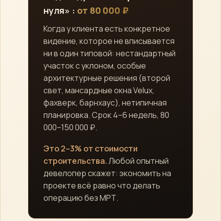
нуля» :
от 80 000 ₽
Когда у клиента есть конкретное
видение, которое не вписывается
ни в один типовой: нестандартный
участок с уклоном, особые
архитектурные решения (второй
свет, мансардные окна Velux,
фахверк, барнхаус), нетипичная
планировка. Срок 4–6 недель, 80
000–150 000 ₽.
Это 2–3% от стоимости
строительства.
Любой опытный
девелопер скажет: экономить на
проекте всё равно что делать
операцию без МРТ.