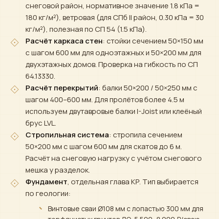
снеговой район, нормативное значение 1.8 кПа =
180 кг/м²), ветровая (для СПб II район, 0.30 кПа = 30
кг/м²), полезная по СП 54 (1.5 кПа).
Расчёт каркаса стен
: стойки сечением 50×150 мм
с шагом 600 мм для одноэтажных и 50×200 мм для
двухэтажных домов. Проверка на гибкость по СП
64.13330.
Расчёт перекрытий
: балки 50×200 / 50×250 мм с
шагом 400–600 мм. Для пролётов более 4.5 м
используем двутавровые балки I-Joist или клеёный
брус LVL.
Стропильная система
: стропила сечением
50×200 мм с шагом 600 мм для скатов до 6 м.
Расчёт на снеговую нагрузку с учётом снегового
мешка у разделок.
Фундамент
, отдельная глава КР. Тип выбирается
по геологии:
Винтовые сваи Ø108 мм с лопастью 300 мм для