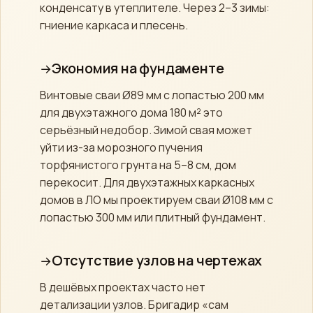
конденсату в утеплителе. Через 2–3 зимы:
гниение каркаса и плесень.
Экономия на фундаменте
Винтовые сваи Ø89 мм с лопастью 200 мм
для двухэтажного дома 180 м² это
серьёзный недобор. Зимой свая может
уйти из-за морозного пучения
торфянистого грунта на 5–8 см, дом
перекосит. Для двухэтажных каркасных
домов в ЛО мы проектируем сваи Ø108 мм с
лопастью 300 мм или плитный фундамент.
Отсутствие узлов на чертежах
В дешёвых проектах часто нет
детализации узлов. Бригадир «сам