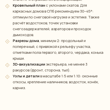
Кровельный план
с уклонами скатов. Для
каркасных домов в СПб рекомендуем 30–45°:
оптимум по снеговой нагрузке и эстетике. Также
расчёт водостоков, точек установки
снегозадержателей, аэраторов и проходок
дымоходов.
Разрезы дома
, минимум 2: продольный и
поперечный, с привязкой к рельефу участка,
отметками пола первого, второго, чердака, конька
крыши.
3D-визуализации
экстерьера, не менее 3
ракурсов (фронт, сторона, тыл).
Узлы и детали
в масштабе 1:5 или 1:10: оконные
откосы, крепление наличников, водосток, конёк,
карниз.