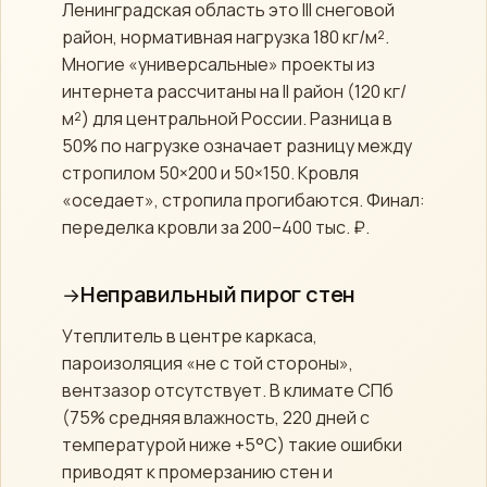
Ленинградская область это III снеговой
район, нормативная нагрузка 180 кг/м².
Многие «универсальные» проекты из
интернета рассчитаны на II район (120 кг/
м²) для центральной России. Разница в
50% по нагрузке означает разницу между
стропилом 50×200 и 50×150. Кровля
«оседает», стропила прогибаются. Финал:
переделка кровли за 200–400 тыс. ₽.
Неправильный пирог стен
Утеплитель в центре каркаса,
пароизоляция «не с той стороны»,
вентзазор отсутствует. В климате СПб
(75% средняя влажность, 220 дней с
температурой ниже +5°C) такие ошибки
приводят к промерзанию стен и