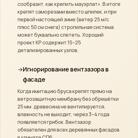
сообразит, как крепить мауэрлат». В итоге
крепят саморезами вместо шпилек, и при
первой настоящей зиме (ветер 25 м/с
плюс 50 см снега) стропильная система
может буквально слететь. Хороший
проект КР содержит 15–25
детализированных узлов.
Игнорирование вентзазора в
фасаде
Когда имитацию бруса крепят прямо на
ветрозащитную мембрану без обрешётки
25 мм: древесина не вентилируется,
влажность не выходит, через 3–4 года
появляется грибок. Вентзазор
обязателен для всех деревянных фасадов
в климате СПб.