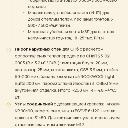
торфянистых грунтов ЛО, 5 500–8 000 ₽/сваю
под ключ.
Монолитная утеплённая плита (УШП) для
домов с тёплым полом, песчаных грунтов. 5
500–7 500 ₽/м² плиты.
Мелкозаглублённая лента МЗЛ для плотных
непучинистых грунтов, 18–25 тыс. ₽/п.м.
Пирог наружных стен
для СПб с расчётом
сопротивления теплопередаче по СНиП 23-02-
2003 (R ≥ 3.2 м²·°C/Вт): имитация бруса 20 мм,
вентзазор 25 мм, ветрозащита, OSB-3 9 мм, стойка
50×200 мм с базальтовой ватой ROCKWOOL Light
Butts 200 мм, пароизоляция Изоспан В, OSB-3 9 мм,
внутренняя отделка. Итого ~250 мм, R ≈ 4.8 м²·°C/
Вт.
Узлы соединений
с детализацией крепежа: уголки
KP 90×90, перфолента, винты ESSVE 6×120, гвозди
ершёные 3.1×80. Для критических узлов используем
стальные пластины и шпильки М12.