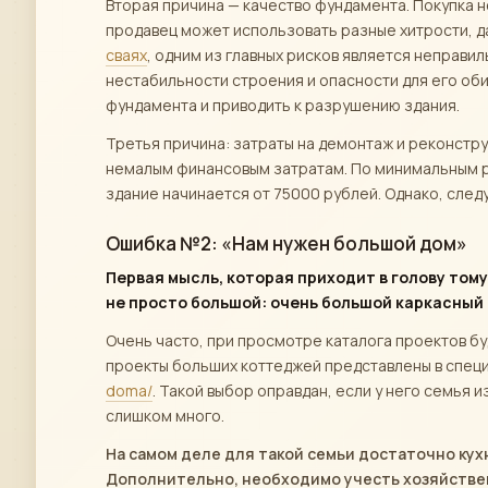
Вторая причина — качество фундамента. Покупка 
продавец может использовать разные хитрости, 
сваях
, одним из главных рисков является неправи
нестабильности строения и опасности для его о
фундамента и приводить к разрушению здания.
Третья причина: затраты на демонтаж и реконстр
немалым финансовым затратам. По минимальным 
здание начинается от 75000 рублей. Однако, след
Ошибка №2: «Нам нужен большой дом»
Первая мысль, которая приходит в голову тому
не просто большой: очень большой каркасный 
Очень часто, при просмотре каталога проектов б
проекты больших коттеджей представлены в спец
doma/
. Такой выбор оправдан, если у него семья 
слишком много.
На самом деле для такой семьи достаточно кухн
Дополнительно, необходимо учесть хозяйствен