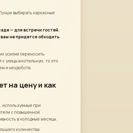
 Лучше выбирать каркасный
аде — для встречи гостей.
ь вам не придется обходить
них усилий переносить
с улицы в котельную, то это
м и неудобств.
т на цену и как
ы, используемые при
ители с повышенной
ивность в холодные месяцы.
ольшего количества