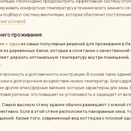
нтиляции. Необходимо предусмотреть эффективную систему отоп
ддерживать комфортную температуру в течение всего зимнего се
м подберут систему вентиляции, которая обеспечит поступление
ные условия
).
него проживания
юч —
одно
из самых популярных решений для проживания в Ле
я из деревянных балок, которые в сочетании с качественно
ляет держать оптимальную температуру внутри помещений, 
.
 прочность и долговечность конструкции. В основе таких здани
зки и долгосрочное воздействие низких температур. Благодаря
же другие атмосферные явления, которые характерны для зимы. 
ловий региона, что повышает их устойчивость и защищает от во
. Самую высокую стену здания обычно размещают с южной с
ктивно. Если в этой стене расположить панорамные окна, т
ений. Кроме того, современный вид коттеджа с плоской од