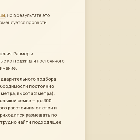
ицы
, но в результате это
комендуется провести
ения. Размер и
ные коттеджи для постоянного
нимание.
редварительного подбора
еобходимости постоянно
метра, высота 2 метра).
большой семье — до 300
го расстояния от стен и
приходится размещать по
у трудно найти подходящее