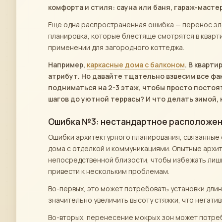
комфорта и стиля: сауна или баня, гараж-мастер
Еще одна распространенная ошибка — перенос эле
планировка, которые блестяще смотрятся в квартир
применении для загородного коттеджа.
Например,
каркасные дома с балконом
. В кварт
атрибут. Но давайте тщательно взвесим все фа
подниматься на 2-3 этаж, чтобы просто постоят
шагов до уютной террасы? И что делать зимой,
Ошибка №3: нестандартное расположение
Ошибки архитектурного планирования, связанные 
дома с отделкой и коммуникациями. Опытные архи
непосредственной близости, чтобы избежать лишн
привести к нескольким проблемам.
Во-первых, это может потребовать установки дли
значительно увеличить высоту стяжки, что негати
Во-вторых, перенесение мокрых зон может потреб