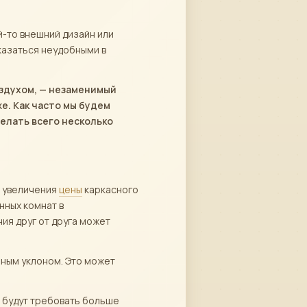
й-то внешний дизайн или
оказаться неудобными в
оздухом, — незаменимый
е. Как часто мы будем
делать всего несколько
й увеличения
цены
каркасного
нных комнат в
ия друг от друга может
нным уклоном. Это может
 будут требовать больше