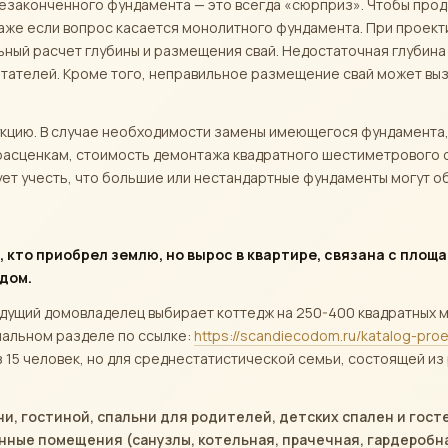
незаконченного фундамента — это всегда «сюрприз». Чтобы прод
даже если вопрос касается монолитного фундамента. При проек
льный расчет глубины и размещения свай. Недостаточная глубина
битателей. Кроме того, неправильное размещение свай может в
укцию. В случае необходимости замены имеющегося фундамента, 
расценкам, стоимость демонтажа квадратного шестиметрового 
ует учесть, что большие или нестандартные фундаменты могут о
, кто приобрел землю, но вырос в квартире, связана с площ
дом.
удущий домовладелец выбирает коттедж на 250-400 квадратных м
иальном разделе по ссылке:
https://scandiecodom.ru/katalog-pro
из 15 человек, но для среднестатистической семьи, состоящей из 
и, гостиной, спальни для родителей, детских спален и гост
ные помещения (санузлы, котельная, прачечная, гардеробна