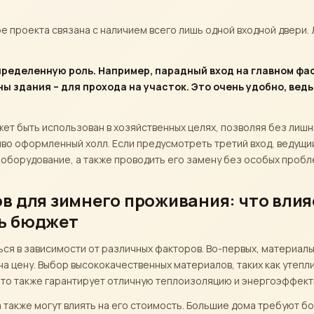
е проекта связана с наличием всего лишь одной входной двери.
ределенную роль. Например, парадный вход на главном фас
ы здания – для прохода на участок. Это очень удобно, вед
жет быть использован в хозяйственных целях, позволяя без лиш
иво оформленный холл. Если предусмотреть третий вход, ведущий 
оборудование, а также проводить его замену без особых пробле
 для зимнего проживания: что влияе
ь бюджет
ся в зависимости от различных факторов. Во-первых, материал
а цену. Выбор высококачественных материалов, таких как утепл
это также гарантирует отличную теплоизоляцию и энергоэффект
 также могут влиять на его стоимость. Большие дома требуют б