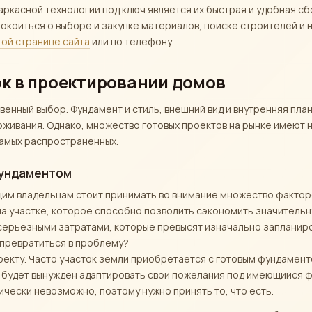
аркасной технологии под ключ является их быстрая и удобная сб
покоиться о выборе и закупке материалов, поиске строителей и
той странице сайта
или по телефону.
к в проектировании домов
венный выбор. Фундамент и стиль, внешний вид и внутренняя пл
роживания. Однако, множество готовых проектов на рынке имеют
самых распространенных.
фундаментом
щим владельцам стоит принимать во внимание множество факторо
а участке, которое способно позволить сэкономить значительну
серьезными затратами, которые превысят изначально запланир
 превратиться в проблему?
екту. Часто участок земли приобретается с готовым фундаменто
ц будет вынужден адаптировать свои пожелания под имеющийся ф
чески невозможно, поэтому нужно принять то, что есть.