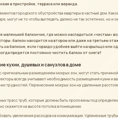
ская в пристройке, терраса или веранда.
ментов городского обустройства квартиры в частный дом. Како
е, могут не то чтобы выглядеть далеко не так эстетично, но и 
ире маленький балкончик, где можно насладиться «чистым» в
кторы: балкон находится на втором или даже на третьем этаж
ь на балконе, если гораздо удобнее выйти на крыльцо или с
 когда придется постоянно чистить балкон от снега?
 кухни, душевых и санузлов в доме
с оригинальным размещением мокрых зон, могут стать причино
текторы всегда учитывают необходимость размещения кухни и ва
их трудностей. Перенесение мокрых зон на удаленные расстоян
нных трасс труб, которые должны быть проложены под определе
вно скажется на высоте потолка в помещении.
овать увеличения расходов на коммуникации. Удлиненные трубы