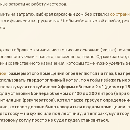
ьные затраты на работу мастеров.
мить на затратах, выбирая каркасный дом без отделки
со стран
та и финансовым трудностям. Чтобы избежать этой ошибки, ре
та.
аделец обращается внимание только на основные (жилые) помещ
ональность кухни – все это, несомненно, важно. Однако загород
ий хозяйственного назначения, которым тоже нужно уделить в
ной
, размеры этого помещения определяются на глаз, без п
использовать твердотопливный котел, то чтобы избежать н
лоаккумулятор кубической формы объемом 2 м³ (диаметр 1,5 
ля установки бойлера объемом от 100 до 200 литров (а при 
нтиляции (рекуператора). Котел также требует определенно
ание, которое должно было находиться в одном помещении, 
одготовку — на кухню или под лестницу, а теплоаккумулятор
 газовому котлу просто не будет куда установиться.