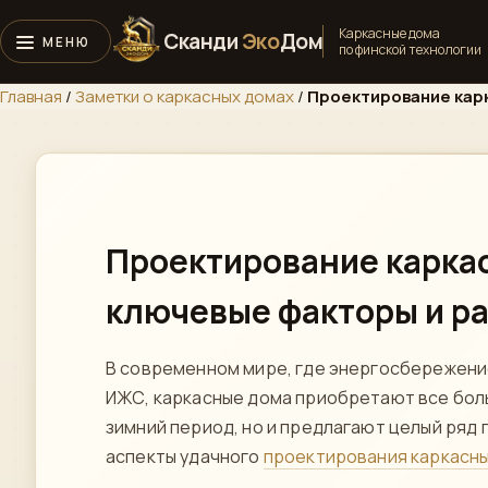
Каркасные дома
Сканди
Эко
Дом
по финской технологии
Главная
/
Заметки о каркасных домах
/
Проектирование кар
Проектирование карка
ключевые факторы и р
В современном мире, где энергосбережение
ИЖС, каркасные дома приобретают все бол
зимний период, но и предлагают целый ряд 
аспекты удачного
проектирования каркасн