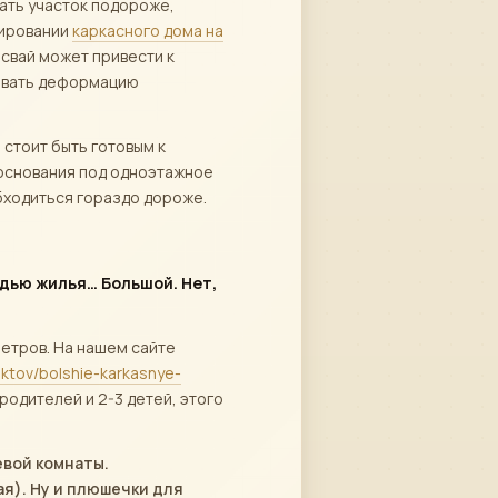
ать участок подороже,
тировании
каркасного дома на
 свай может привести к
ызвать деформацию
стоит быть готовым к
основания под одноэтажное
бходиться гораздо дороже.
адью жилья… Большой. Нет,
етров. На нашем сайте
ektov/bolshie-karkasnye-
родителей и 2-3 детей, этого
евой комнаты.
я). Ну и плюшечки для