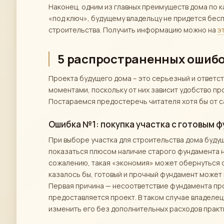
Наконец, одним из главных преимуществ дома по к
«под ключ», будущему владельцу не придется бес
строительства. Получить информацию можно на
э
5 распространенных ошибо
Проекта будущего дома – это серьезный и ответст
моментами, поскольку от них зависит удобство п
Постараемся предостеречь читателя хотя бы от 
Ошибка №1: покупка участка с готовым 
При выборе участка для строительства дома буду
показаться плюсом наличие старого фундамента н
сожалению, такая «экономия» может обернуться 
казалось бы, готовый и прочный фундамент может
Первая причина — несоответствие фундамента про
предоставляется проект. В таком случае владеле
изменить его без дополнительных расходов практи