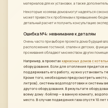
материалов для их установки, а также дополнител
Некоторые хозяева домов могут надеяться сэконо
может привести к проблемам к превышению бюдже
детальный расчет и получить консультацию экспер
Ошибка №4: невнимание к деталям
Очень часто при выборе проекта дома будущий вл
расположение гостиной, спален и детских, функци
проживания обладают множеством других помещен
Например, в проектах
каркасных домов с котель
оборудования. Если для отопления придется 
поддерживать его работу, нужно установить теп
Кроме того, необходимо предусмотреть место д
литров), системы водоподготовки и системы ве
другого оборудования. В результате оборудов
всему дому: бойлер — в ванную комнату, водоп
место. В случае подведения газа спустя 10 лет