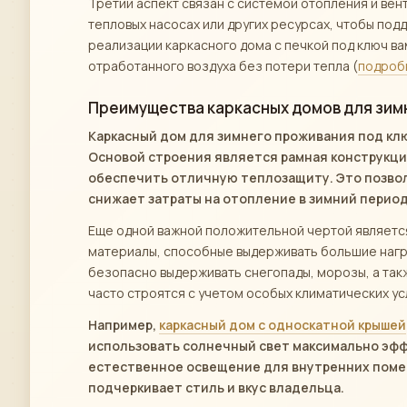
Третий аспект связан с системой отопления и ве
тепловых насосах или других ресурсах, чтобы по
реализации каркасного дома с печкой под ключ ва
отработанного воздуха без потери тепла (
подроб
Преимущества каркасных домов для зим
Каркасный дом для зимнего проживания под кл
Основой строения является рамная конструкци
обеспечить отличную теплозащиту. Это позво
снижает затраты на отопление в зимний период
Еще одной важной положительной чертой является
материалы, способные выдерживать большие нагру
безопасно выдерживать снегопады, морозы, а так
часто строятся с учетом особых климатических ус
Например,
каркасный дом с односкатной крышей
использовать солнечный свет максимально эффе
естественное освещение для внутренних помещ
подчеркивает стиль и вкус владельца.