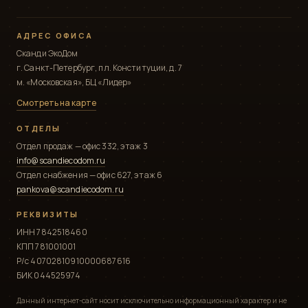
АДРЕС ОФИСА
Сканди ЭкоДом
г. Санкт-Петербург, пл. Конституции, д. 7
м. «Московская», БЦ «Лидер»
Смотреть на карте
ОТДЕЛЫ
Отдел продаж — офис 332, этаж 3
info@scandiecodom.ru
Отдел снабжения — офис 627, этаж 6
pankova@scandiecodom.ru
РЕКВИЗИТЫ
ИНН 7842518460
КПП 781001001
Р/с 40702810910000687616
БИК 044525974
Данный интернет-сайт носит исключительно информационный характер и не