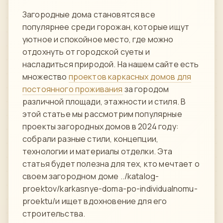
Напишите нам
Загородные дома становятся все
ВКонтакте
популярнее среди горожан, которые ищут
›
Сообщество
уютное и спокойное место, где можно
отдохнуть от городской суеты и
Instagram
›
насладиться природой. На нашем сайте есть
Директ
множество
проектов каркасных домов для
постоянного проживания
за городом
MAX
›
различной площади, этажности и стиля. В
Напишите нам
этой статье мы рассмотрим популярные
проекты загородных домов в 2024 году:
ПОЗВОНИТЬ
собрали разные стили, концепции,
+7 (812) 777-00-92
›
технологии и материалы отделки. Эта
ПН–ПТ 09:00–18:00
статья будет полезна для тех, кто мечтает о
своем загородном доме ../katalog-
proektov/karkasnye-doma-po-individualnomu-
proektu/и ищет вдохновение для его
строительства.