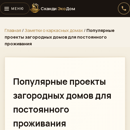
Сканди
Эко
Дом
Главная
/
Заметки о каркасных домах
/
Популярные
проекты загородных домов для постоянного
проживания
Алексей · Сканди
Эко
Дом
Онлайн · консультирует по проектам, ценам и ипотеке
Популярные проекты
загородных домов для
Telegram
постоянного
›
Быстрый ответ
проживания
WhatsApp
›