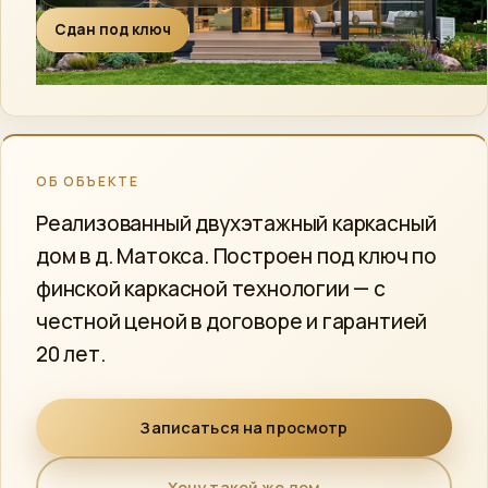
Сообщество
Сдан под ключ
Instagram
›
Директ
MAX
›
Напишите нам
ОБ ОБЪЕКТЕ
ПОЗВОНИТЬ
Реализованный двухэтажный каркасный
+7 (812) 777-00-92
›
дом в д. Матокса. Построен под ключ по
ПН–ПТ 09:00–18:00
финской каркасной технологии — с
честной ценой в договоре и гарантией
20 лет.
Записаться на просмотр
Хочу такой же дом