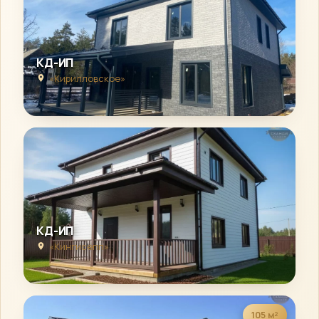
КД-ИП
«Кирилловское»
КД-ИП
«Кингисепп»
105 м²