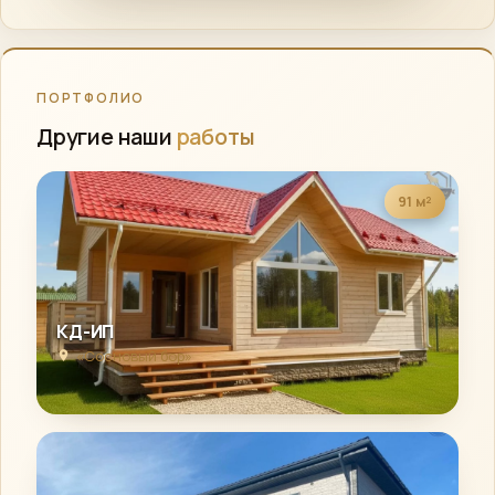
ПОРТФОЛИО
Другие наши
работы
91 м²
КД-ИП
«Сосновый бор»