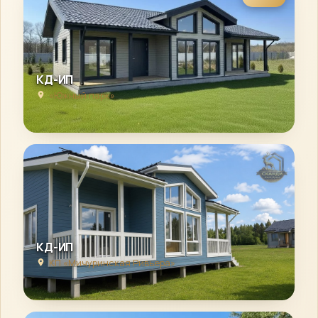
КД-ИП
«Южный парк»
КД-ИП
КП «Мичуринская Ривьера»