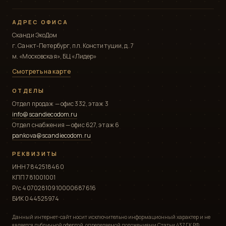
АДРЕС ОФИСА
Сканди ЭкоДом
г. Санкт-Петербург, пл. Конституции, д. 7
м. «Московская», БЦ «Лидер»
Смотреть на карте
ОТДЕЛЫ
Отдел продаж — офис 332, этаж 3
info@scandiecodom.ru
Отдел снабжения — офис 627, этаж 6
pankova@scandiecodom.ru
РЕКВИЗИТЫ
ИНН 7842518460
КПП 781001001
Р/с 40702810910000687616
БИК 044525974
Данный интернет-сайт носит исключительно информационный характер и не
является публичной офертой, определяемой положениями Статьи 437 ГК РФ.