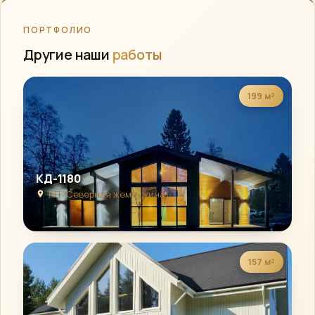
ПОРТФОЛИО
Другие наши
работы
199 м²
КД-1180
КП “Северная жемчужина”
157 м²