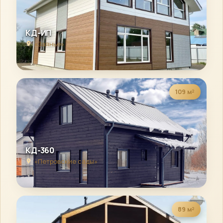
КД-ИП
«Заянье»
109 м²
КД-360
«Петровские сады»
89 м²