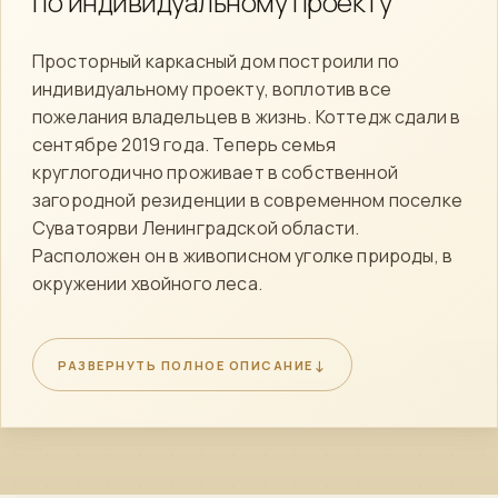
по индивидуальному проекту
Просторный каркасный дом построили по
индивидуальному проекту, воплотив все
пожелания владельцев в жизнь. Коттедж сдали в
сентябре 2019 года. Теперь семья
круглогодично проживает в собственной
загородной резиденции в современном поселке
Суватоярви Ленинградской области.
Расположен он в живописном уголке природы, в
окружении хвойного леса.
Дом полностью укомплектован всеми удобствами. В
распоряжении жильцов холодная и горячая вода,
↓
РАЗВЕРНУТЬ ПОЛНОЕ ОПИСАНИЕ
канализация, вентиляция, отопление. Дополнительно от
непогоды коттедж защищают ветро- и
теплоизоляционные плиты.
Удобная планировка позволила жильцам с легкостью
разместить в доме вещи, не загромождая