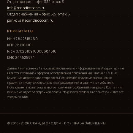
Отдел продаж — офис 332, этаж 3
info@scandiecodom.ru
Отдел снабжения — офис 627, этаж 6
pankova@scandiecodom.ru
РЕКВИЗИТЫ
ИНН 7842518460
КПП 781001001
Р/с 40702810910000687616
БИК 044525974
Данный интернет-сайт носит исключительно информационный характер и не
является публичной офертой, определяемой положениями Статьи 437 ГК РФ.
Компания имеет право отправлять Пользователю уведомления о новых
продуктах и услугах, специальных предложениях и различных событиях.
Пользователь может отказаться от получения сообщений, направив Компании
письмо на адрес электронной почты info@scandiecodom.ru с пометкой «Отказ от
уведомлений».
© 2010–2026 СКАНДИ ЭКОДОМ · ВСЕ ПРАВА ЗАЩИЩЕНЫ