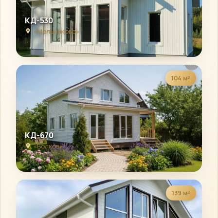
КД-530
«Мельниково»
104 м²
КД-670
«Волхов»
139 м²